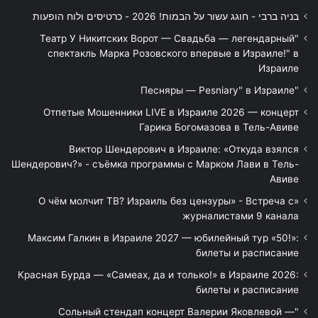
בניה ברבי - חוגג עשור על הבמות! 2026 - כרטיסים ולוח הופעות
"Театр У Никитских Ворот — Свадьба — легендарный
спектакль Марка Розовского впервые в Израиле!" в
Израиле
"Песняры — Pesniary" в Израиле
Отпетые Мошенники LIVE в Израиле 2026 — концерт
Гарика Богомазова в Тель-Авиве
Виктор Шендерович в Израиле: «Откуда взялся
Шендерович?» - съёмка программы с Марком Лави в Тель-
Авиве
«О чём молчит ТВ? Израиль без цензуры» - Встреча с
журналистами 9 канала
Максим Галкин в Израиле 2027 — юбилейный тур «50!»:
билеты и расписание
Красная Бурда — «Самеах, да и только!» в Израиле 2026:
билеты и расписание
"Сольный стендап концерт Валерии Яковлевой —