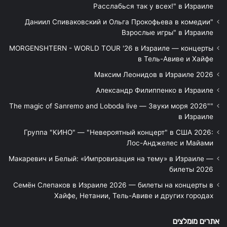
Расслабься так у всех!" в Израиле
"Даниил Спиваковский и Ольга Прокофьева в комедии
Взрослые игры" в Израиле
MORGENSHTERN - WORLD TOUR '26 в Израиле — концерты
в Тель-Авиве и Хайфе
Максим Леонидов в Израиле 2026
Александр Филиппенко в Израиле
"The magic of Sanremo and Loboda live — Звуки моря 2026"
в Израиле
Группа "КИНО" — "Невероятный концерт" в США 2026:
Лос-Анджелес и Майами
Макаревич и Белый: «Импровизация на тему» в Израиле —
билеты 2026
Семён Слепаков в Израиле 2026 — билеты на концерты в
Хайфе, Нетании, Тель-Авиве и других городах
אתרים מומלצים