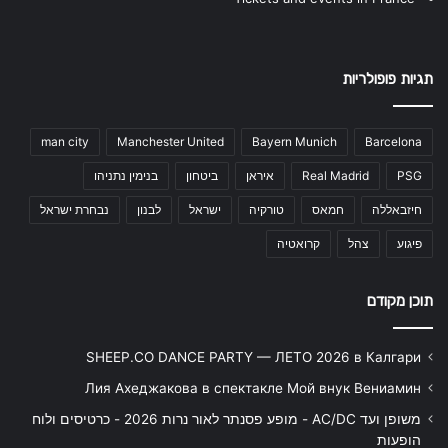
תגיות פופולריות
man city
Manchester United
Bayern Munich
Barcelona
PSG
Real Madrid
איראן
ביטחון
בנימין נתניהו
חיזבאללה
חמאס
טורקיה
ישראל
לבנון
נבחרת ישראל
פיגוע
צהל
קרואטיה
תוכן מקודם
SHEEP.CO DANCE PARTY — ЛЕТО 2026 в Калгари
Лия Ахеджакова в спектакле Мой внук Вениамин
משופן ועד AC/DC - מופע פסנתר לאור נרות 2026 - כרטיסים ולוח
הופעות