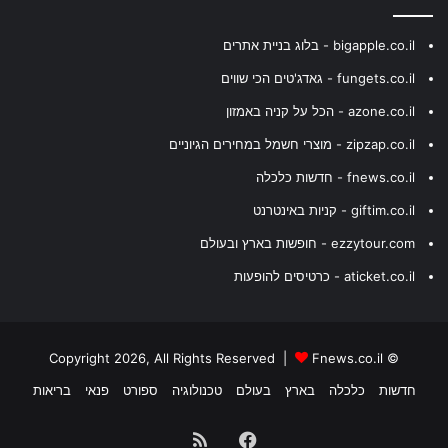
bigapple.co.il - בלוג בניית אתרים
fungets.co.il - גאדג'טים הכי שווים
azone.co.il - הכל על קניה באמזון
zipzap.co.il - מוצרי חשמל במחירים הגיוניים
fnews.co.il - חדשות כלכלה
giftim.co.il - קניות באינטרנט
ezzytour.com - חופשות בארץ ובעולם
aticket.co.il - כרטיסים להופעות
Fnews.co.il
© Copyright 2026, All Rights Reserved |
חדשות
כלכלה
בארץ
בעולם
טכנולוגיה
ספורט
פנאי
בריאות
Facebook
RSS