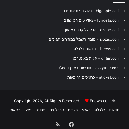
bigapple.co.il - בלוג בניית אתרים
fungets.co.il - גאדג'טים הכי שווים
azone.co.il - הכל על קניה באמזון
zipzap.co.il - מוצרי חשמל במחירים הגיוניים
fnews.co.il - חדשות כלכלה
giftim.co.il - קניות באינטרנט
ezzytour.com - חופשות בארץ ובעולם
aticket.co.il - כרטיסים להופעות
Fnews.co.il
© Copyright 2026, All Rights Reserved |
חדשות
כלכלה
בארץ
בעולם
טכנולוגיה
ספורט
פנאי
בריאות
Facebook
RSS