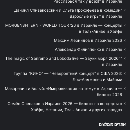
Расслабься так у всех!" в Израиле
"Даниил Спиваковский и Ольга Прокофьева в комедии
Взрослые игры" в Израиле
MORGENSHTERN - WORLD TOUR '26 в Израиле — концерты
в Тель-Авиве и Хайфе
Максим Леонидов в Израиле 2026
Александр Филиппенко в Израиле
"The magic of Sanremo and Loboda live — Звуки моря 2026"
в Израиле
Группа "КИНО" — "Невероятный концерт" в США 2026:
Лос-Анджелес и Майами
Макаревич и Белый: «Импровизация на тему» в Израиле —
билеты 2026
Семён Слепаков в Израиле 2026 — билеты на концерты в
Хайфе, Нетании, Тель-Авиве и других городах
אתרים מומלצים