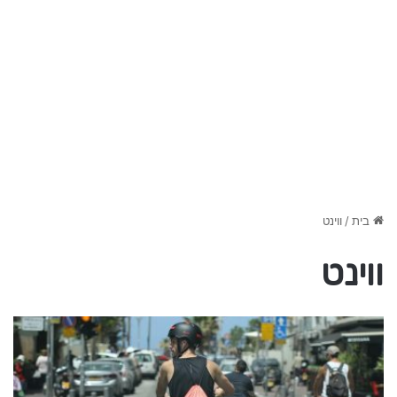
בית
/
ווינט
ווינט