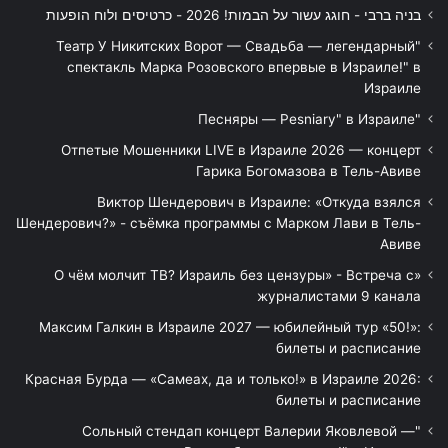
בניה ברבי - חוגג עשור על הבמות! 2026 - כרטיסים ולוח הופעות
"Театр У Никитских Ворот — Свадьба — легендарный
спектакль Марка Розовского впервые в Израиле!" в
Израиле
"Песняры — Pesniary" в Израиле
Отпетые Мошенники LIVE в Израиле 2026 — концерт
Гарика Богомазова в Тель-Авиве
Виктор Шендерович в Израиле: «Откуда взялся
Шендерович?» - съёмка программы с Марком Лави в Тель-
Авиве
«О чём молчит ТВ? Израиль без цензуры» - Встреча с
журналистами 9 канала
Максим Галкин в Израиле 2027 — юбилейный тур «50!»:
билеты и расписание
Красная Бурда — «Самеах, да и только!» в Израиле 2026:
билеты и расписание
"Сольный стендап концерт Валерии Яковлевой —