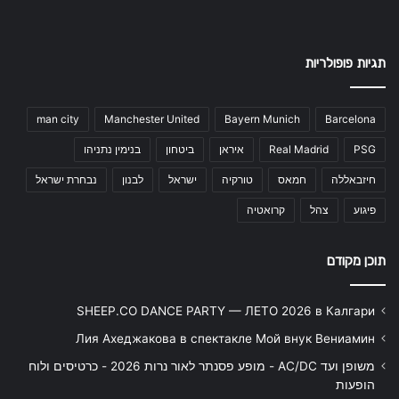
תגיות פופולריות
man city
Manchester United
Bayern Munich
Barcelona
PSG
Real Madrid
איראן
ביטחון
בנימין נתניהו
חיזבאללה
חמאס
טורקיה
ישראל
לבנון
נבחרת ישראל
פיגוע
צהל
קרואטיה
תוכן מקודם
SHEEP.CO DANCE PARTY — ЛЕТО 2026 в Калгари
Лия Ахеджакова в спектакле Мой внук Вениамин
משופן ועד AC/DC - מופע פסנתר לאור נרות 2026 - כרטיסים ולוח
הופעות