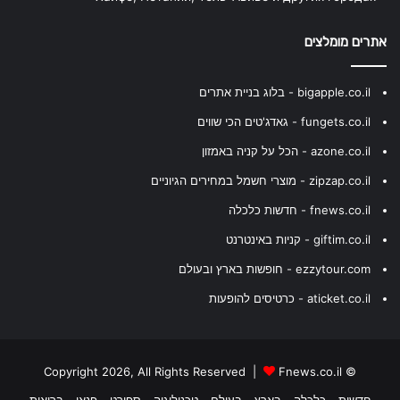
אתרים מומלצים
bigapple.co.il - בלוג בניית אתרים
fungets.co.il - גאדג'טים הכי שווים
azone.co.il - הכל על קניה באמזון
zipzap.co.il - מוצרי חשמל במחירים הגיוניים
fnews.co.il - חדשות כלכלה
giftim.co.il - קניות באינטרנט
ezzytour.com - חופשות בארץ ובעולם
aticket.co.il - כרטיסים להופעות
Fnews.co.il
© Copyright 2026, All Rights Reserved |
חדשות
כלכלה
בארץ
בעולם
טכנולוגיה
ספורט
פנאי
בריאות