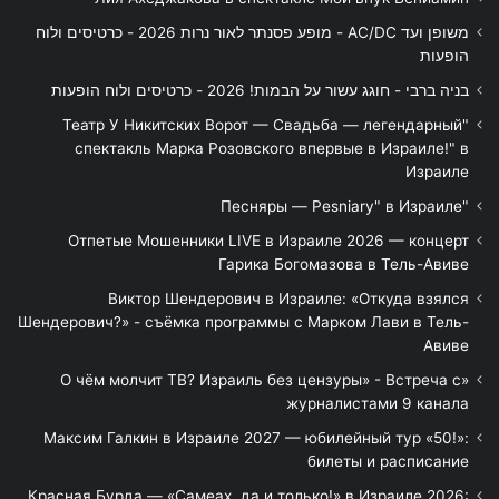
משופן ועד AC/DC - מופע פסנתר לאור נרות 2026 - כרטיסים ולוח
הופעות
בניה ברבי - חוגג עשור על הבמות! 2026 - כרטיסים ולוח הופעות
"Театр У Никитских Ворот — Свадьба — легендарный
спектакль Марка Розовского впервые в Израиле!" в
Израиле
"Песняры — Pesniary" в Израиле
Отпетые Мошенники LIVE в Израиле 2026 — концерт
Гарика Богомазова в Тель-Авиве
Виктор Шендерович в Израиле: «Откуда взялся
Шендерович?» - съёмка программы с Марком Лави в Тель-
Авиве
«О чём молчит ТВ? Израиль без цензуры» - Встреча с
журналистами 9 канала
Максим Галкин в Израиле 2027 — юбилейный тур «50!»:
билеты и расписание
Красная Бурда — «Самеах, да и только!» в Израиле 2026: