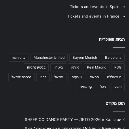
Tickets and events in Spain
Tickets and events in France
תגיות פופולריות
man city
Manchester United
Bayern Munich
Barcelona
PSG
Real Madrid
איראן
ביטחון
בנימין נתניהו
חיזבאללה
חמאס
טורקיה
ישראל
לבנון
נבחרת ישראל
פיגוע
צהל
קרואטיה
תוכן מקודם
SHEEP.CO DANCE PARTY — ЛЕТО 2026 в Калгари
Лия Ахеджакова в спектакле Мой внук Вениамин