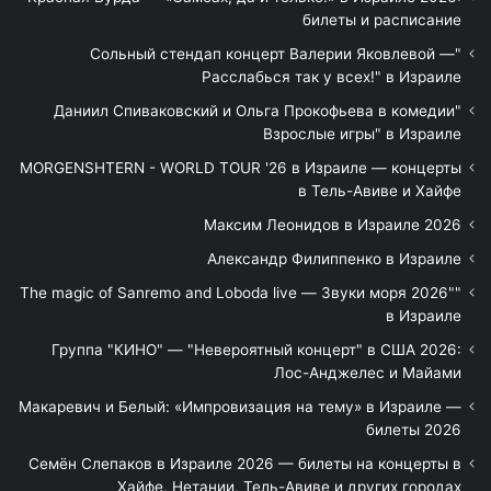
билеты и расписание
"Сольный стендап концерт Валерии Яковлевой —
Расслабься так у всех!" в Израиле
"Даниил Спиваковский и Ольга Прокофьева в комедии
Взрослые игры" в Израиле
MORGENSHTERN - WORLD TOUR '26 в Израиле — концерты
в Тель-Авиве и Хайфе
Максим Леонидов в Израиле 2026
Александр Филиппенко в Израиле
"The magic of Sanremo and Loboda live — Звуки моря 2026"
в Израиле
Группа "КИНО" — "Невероятный концерт" в США 2026:
Лос-Анджелес и Майами
Макаревич и Белый: «Импровизация на тему» в Израиле —
билеты 2026
Семён Слепаков в Израиле 2026 — билеты на концерты в
Хайфе, Нетании, Тель-Авиве и других городах