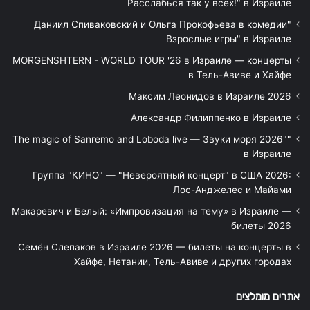
Расслабься так у всех!" в Израиле
"Даниил Спиваковский и Ольга Прокофьева в комедии
Взрослые игры" в Израиле
MORGENSHTERN - WORLD TOUR '26 в Израиле — концерты
в Тель-Авиве и Хайфе
Максим Леонидов в Израиле 2026
Александр Филиппенко в Израиле
"The magic of Sanremo and Loboda live — Звуки моря 2026"
в Израиле
Группа "КИНО" — "Невероятный концерт" в США 2026:
Лос-Анджелес и Майами
Макаревич и Белый: «Импровизация на тему» в Израиле —
билеты 2026
Семён Слепаков в Израиле 2026 — билеты на концерты в
Хайфе, Нетании, Тель-Авиве и других городах
אתרים מומלצים