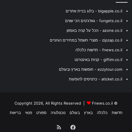
bigapple.co.il - בלוג בניית אתרים
fungets.co.il - גאדג'טים הכי שווים
azone.co.il - הכל על קניה באמזון
zipzap.co.il - מוצרי חשמל במחירים הגיוניים
fnews.co.il - חדשות כלכלה
giftim.co.il - קניות באינטרנט
ezzytour.com - חופשות בארץ ובעולם
aticket.co.il - כרטיסים להופעות
Fnews.co.il
© Copyright 2026, All Rights Reserved |
חדשות
כלכלה
בארץ
בעולם
טכנולוגיה
ספורט
פנאי
בריאות
Facebook
RSS