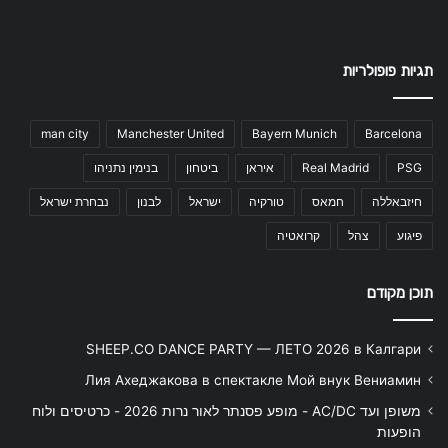
תגיות פופולריות
man city
Manchester United
Bayern Munich
Barcelona
PSG
Real Madrid
איראן
ביטחון
בנימין נתניהו
חיזבאללה
חמאס
טורקיה
ישראל
לבנון
נבחרת ישראל
פיגוע
צהל
קרואטיה
תוכן מקודם
SHEEP.CO DANCE PARTY — ЛЕТО 2026 в Калгари
Лия Ахеджакова в спектакле Мой внук Вениамин
משופן ועד AC/DC - מופע פסנתר לאור נרות 2026 - כרטיסים ולוח
הופעות