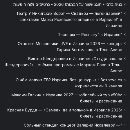
בניה ברבי - חוגג עשור על הבמות! 2026 - כרטיסים ולוח הופעות
"Театр У Никитских Ворот — Свадьба — легендарный
спектакль Марка Розовского впервые в Израиле!" в
Израиле
"Песняры — Pesniary" в Израиле
Отпетые Мошенники LIVE в Израиле 2026 — концерт
Гарика Богомазова в Тель-Авиве
Виктор Шендерович в Израиле: «Откуда взялся
Шендерович?» - съёмка программы с Марком Лави в Тель-
Авиве
«О чём молчит ТВ? Израиль без цензуры» - Встреча с
журналистами 9 канала
Максим Галкин в Израиле 2027 — юбилейный тур «50!»:
билеты и расписание
Красная Бурда — «Самеах, да и только!» в Израиле 2026:
билеты и расписание
"Сольный стендап концерт Валерии Яковлевой —