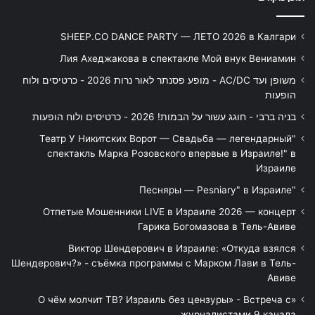
SHEEP.CO DANCE PARTY — ЛЕТО 2026 в Калгари
Лия Ахеджакова в спектакле Мой внук Вениамин
משופן ועד AC/DC - מופע פסנתר לאור נרות 2026 - כרטיסים ולוח
הופעות
בניה ברבי - חוגג עשור על הבמות! 2026 - כרטיסים ולוח הופעות
"Театр У Никитских Ворот — Свадьба — легендарный
спектакль Марка Розовского впервые в Израиле!" в
Израиле
"Песняры — Pesniary" в Израиле
Отпетые Мошенники LIVE в Израиле 2026 — концерт
Гарика Богомазова в Тель-Авиве
Виктор Шендерович в Израиле: «Откуда взялся
Шендерович?» - съёмка программы с Марком Лави в Тель-
Авиве
«О чём молчит ТВ? Израиль без цензуры» - Встреча с
журналистами 9 канала