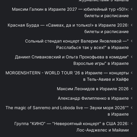
Максим Галкин в Израиле 2027 — юбилейный тур «50!»:
билеты и расписание
Красная Бурда — «Самеах, да и только!» в Израиле 2026:
билеты и расписание
"Сольный стендап концерт Валерии Яковлевой —
Расслабься так у всех!" в Израиле
"Даниил Спиваковский и Ольга Прокофьева в комедии
Взрослые игры" в Израиле
MORGENSHTERN - WORLD TOUR '26 в Израиле — концерты
в Тель-Авиве и Хайфе
Максим Леонидов в Израиле 2026
Александр Филиппенко в Израиле
"The magic of Sanremo and Loboda live — Звуки моря 2026"
в Израиле
Группа "КИНО" — "Невероятный концерт" в США 2026:
Лос-Анджелес и Майами