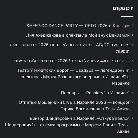
תוכן מקודם
SHEEP.CO DANCE PARTY — ЛЕТО 2026 в Калгари
Лия Ахеджакова в спектакле Мой внук Вениамин
משופן ועד AC/DC - מופע פסנתר לאור נרות 2026 - כרטיסים ולוח
הופעות
בניה ברבי - חוגג עשור על הבמות! 2026 - כרטיסים ולוח הופעות
"Театр У Никитских Ворот — Свадьба — легендарный
спектакль Марка Розовского впервые в Израиле!" в
Израиле
"Песняры — Pesniary" в Израиле
Отпетые Мошенники LIVE в Израиле 2026 — концерт
Гарика Богомазова в Тель-Авиве
Виктор Шендерович в Израиле: «Откуда взялся
Шендерович?» - съёмка программы с Марком Лави в Тель-
Авиве