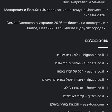
Лос-Анджелес и Майами
Макаревич и Белый: «Импровизация на тему» в Израиле —
билеты 2026
Семён Слепаков в Израиле 2026 — билеты на концерты в
Хайфе, Нетании, Тель-Авиве и других городах
אתרים מומלצים
bigapple.co.il - בלוג בניית אתרים
fungets.co.il - גאדג'טים הכי שווים
azone.co.il - הכל על קניה באמזון
zipzap.co.il - מוצרי חשמל במחירים הגיוניים
fnews.co.il - חדשות כלכלה
giftim.co.il - קניות באינטרנט
ezzytour.com - חופשות בארץ ובעולם