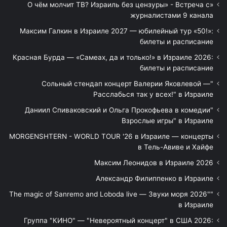
«О чём молчит ТВ? Израиль без цензуры» - Встреча с
журналистами 9 канала
Максим Галкин в Израиле 2027 — юбилейный тур «50!»:
билеты и расписание
Красная Бурда — «Самеах, да и только!» в Израиле 2026:
билеты и расписание
"Сольный стендап концерт Валерии Яковлевой —
Расслабься так у всех!" в Израиле
"Даниил Спиваковский и Ольга Прокофьева в комедии
Взрослые игры" в Израиле
MORGENSHTERN - WORLD TOUR '26 в Израиле — концерты
в Тель-Авиве и Хайфе
Максим Леонидов в Израиле 2026
Александр Филиппенко в Израиле
"The magic of Sanremo and Loboda live — Звуки моря 2026"
в Израиле
Группа "КИНО" — "Невероятный концерт" в США 2026: