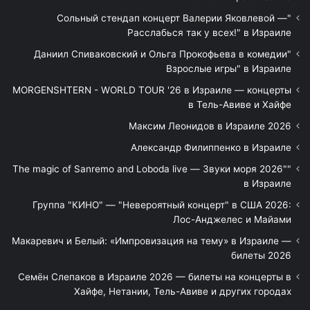
"Сольный стендап концерт Валерии Яковлевой —
Расслабься так у всех!" в Израиле
"Даниил Спиваковский и Ольга Прокофьева в комедии
Взрослые игры" в Израиле
MORGENSHTERN - WORLD TOUR '26 в Израиле — концерты
в Тель-Авиве и Хайфе
Максим Леонидов в Израиле 2026
Александр Филиппенко в Израиле
"The magic of Sanremo and Loboda live — Звуки моря 2026"
в Израиле
Группа "КИНО" — "Невероятный концерт" в США 2026:
Лос-Анджелес и Майами
Макаревич и Белый: «Импровизация на тему» в Израиле —
билеты 2026
Семён Слепаков в Израиле 2026 — билеты на концерты в
Хайфе, Нетании, Тель-Авиве и других городах