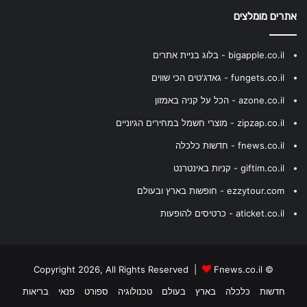
אתרים מומלצים
bigapple.co.il - בלוג בניית אתרים
fungets.co.il - גאדג'טים הכי שווים
azone.co.il - הכל על קניה באמזון
zipzap.co.il - מוצרי חשמל במחירים הגיוניים
fnews.co.il - חדשות כלכלה
giftim.co.il - קניות באינטרנט
ezzytour.com - חופשות בארץ ובעולם
aticket.co.il - כרטיסים להופעות
Fnews.co.il
© Copyright 2026, All Rights Reserved |
חדשות
כלכלה
בארץ
בעולם
טכנולוגיה
ספורט
פנאי
בריאות