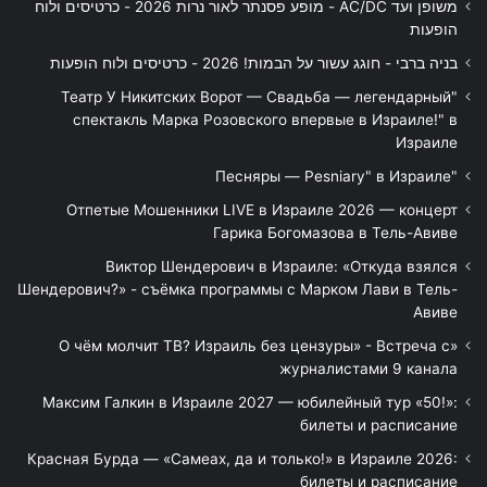
משופן ועד AC/DC - מופע פסנתר לאור נרות 2026 - כרטיסים ולוח
הופעות
בניה ברבי - חוגג עשור על הבמות! 2026 - כרטיסים ולוח הופעות
"Театр У Никитских Ворот — Свадьба — легендарный
спектакль Марка Розовского впервые в Израиле!" в
Израиле
"Песняры — Pesniary" в Израиле
Отпетые Мошенники LIVE в Израиле 2026 — концерт
Гарика Богомазова в Тель-Авиве
Виктор Шендерович в Израиле: «Откуда взялся
Шендерович?» - съёмка программы с Марком Лави в Тель-
Авиве
«О чём молчит ТВ? Израиль без цензуры» - Встреча с
журналистами 9 канала
Максим Галкин в Израиле 2027 — юбилейный тур «50!»:
билеты и расписание
Красная Бурда — «Самеах, да и только!» в Израиле 2026:
билеты и расписание