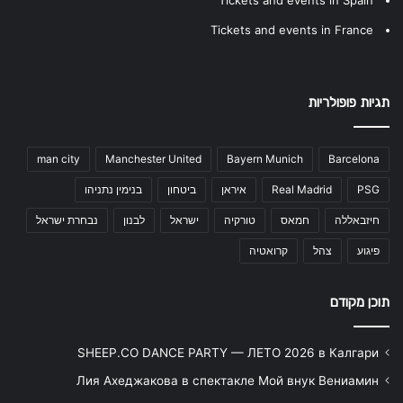
Tickets and events in France
תגיות פופולריות
man city
Manchester United
Bayern Munich
Barcelona
PSG
Real Madrid
איראן
ביטחון
בנימין נתניהו
חיזבאללה
חמאס
טורקיה
ישראל
לבנון
נבחרת ישראל
פיגוע
צהל
קרואטיה
תוכן מקודם
SHEEP.CO DANCE PARTY — ЛЕТО 2026 в Калгари
Лия Ахеджакова в спектакле Мой внук Вениамин