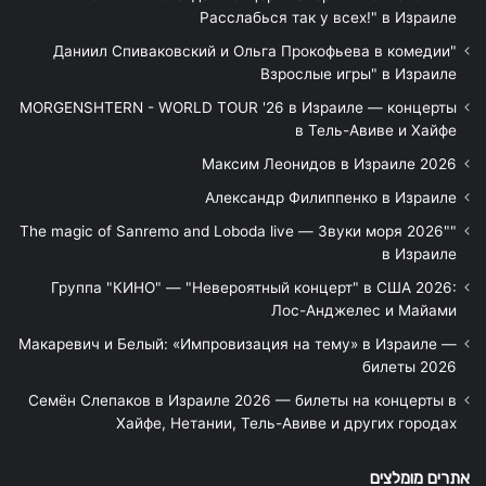
Расслабься так у всех!" в Израиле
"Даниил Спиваковский и Ольга Прокофьева в комедии
Взрослые игры" в Израиле
MORGENSHTERN - WORLD TOUR '26 в Израиле — концерты
в Тель-Авиве и Хайфе
Максим Леонидов в Израиле 2026
Александр Филиппенко в Израиле
"The magic of Sanremo and Loboda live — Звуки моря 2026"
в Израиле
Группа "КИНО" — "Невероятный концерт" в США 2026:
Лос-Анджелес и Майами
Макаревич и Белый: «Импровизация на тему» в Израиле —
билеты 2026
Семён Слепаков в Израиле 2026 — билеты на концерты в
Хайфе, Нетании, Тель-Авиве и других городах
אתרים מומלצים