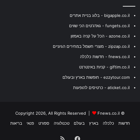
bigapple.co.il - בלוג בניית אתרים
fungets.co.il - גאדג'טים הכי שווים
azone.co.il - הכל על קניה באמזון
zipzap.co.il - מוצרי חשמל במחירים הגיוניים
fnews.co.il - חדשות כלכלה
giftim.co.il - קניות באינטרנט
ezzytour.com - חופשות בארץ ובעולם
aticket.co.il - כרטיסים להופעות
Fnews.co.il
© Copyright 2026, All Rights Reserved |
חדשות
כלכלה
בארץ
בעולם
טכנולוגיה
ספורט
פנאי
בריאות
Facebook
RSS