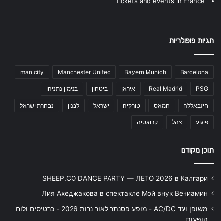
Tickets and events in France
תגיות פופולריות
man city
Manchester United
Bayern Munich
Barcelona
PSG
Real Madrid
איראן
ביטחון
בנימין נתניהו
חיזבאללה
חמאס
טורקיה
ישראל
לבנון
נבחרת ישראל
פיגוע
צהל
קרואטיה
תוכן מקודם
SHEEP.CO DANCE PARTY — ЛЕТО 2026 в Калгари
Лия Ахеджакова в спектакле Мой внук Вениамин
משופן ועד AC/DC - מופע פסנתר לאור נרות 2026 - כרטיסים ולוח
הופעות