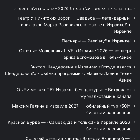
בניה ברבי - חוגג עשור על הבמות! 2026 - כרטיסים ולוח הופעות
"Театр У Никитских Ворот — Свадьба — легендарный
спектакль Марка Розовского впервые в Израиле!" в
Израиле
"Песняры — Pesniary" в Израиле
Отпетые Мошенники LIVE в Израиле 2026 — концерт
Гарика Богомазова в Тель-Авиве
Виктор Шендерович в Израиле: «Откуда взялся
Шендерович?» - съёмка программы с Марком Лави в Тель-
Авиве
«О чём молчит ТВ? Израиль без цензуры» - Встреча с
журналистами 9 канала
Максим Галкин в Израиле 2027 — юбилейный тур «50!»:
билеты и расписание
Красная Бурда — «Самеах, да и только!» в Израиле 2026:
билеты и расписание
"Сольный стендап концерт Валерии Яковлевой —