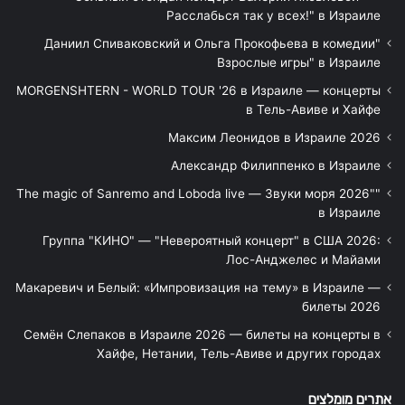
Расслабься так у всех!" в Израиле
"Даниил Спиваковский и Ольга Прокофьева в комедии
Взрослые игры" в Израиле
MORGENSHTERN - WORLD TOUR '26 в Израиле — концерты
в Тель-Авиве и Хайфе
Максим Леонидов в Израиле 2026
Александр Филиппенко в Израиле
"The magic of Sanremo and Loboda live — Звуки моря 2026"
в Израиле
Группа "КИНО" — "Невероятный концерт" в США 2026:
Лос-Анджелес и Майами
Макаревич и Белый: «Импровизация на тему» в Израиле —
билеты 2026
Семён Слепаков в Израиле 2026 — билеты на концерты в
Хайфе, Нетании, Тель-Авиве и других городах
אתרים מומלצים