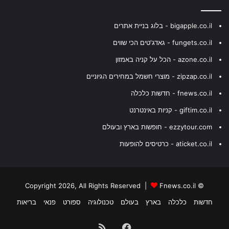
bigapple.co.il - בלוג בניית אתרים
fungets.co.il - גאדג'טים הכי שווים
azone.co.il - הכל על קניה באמזון
zipzap.co.il - מוצרי חשמל במחירים הגיוניים
fnews.co.il - חדשות כלכלה
giftim.co.il - קניות באינטרנט
ezzytour.com - חופשות בארץ ובעולם
aticket.co.il - כרטיסים להופעות
Fnews.co.il
© Copyright 2026, All Rights Reserved |
חדשות
כלכלה
בארץ
בעולם
טכנולוגיה
ספורט
פנאי
בריאות
Facebook
RSS