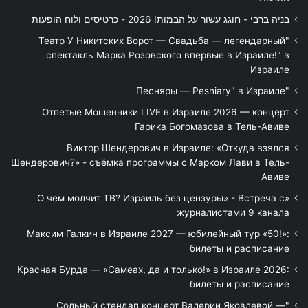
בניה ברבי - חוגג עשור על הבמות! 2026 - כרטיסים ולוח הופעות
"Театр У Никитских Ворот — Свадьба — легендарный
спектакль Марка Розовского впервые в Израиле!" в
Израиле
"Песняры — Pesniary" в Израиле
Отпетые Мошенники LIVE в Израиле 2026 — концерт
Гарика Богомазова в Тель-Авиве
Виктор Шендерович в Израиле: «Откуда взялся
Шендерович?» - съёмка программы с Марком Лави в Тель-
Авиве
«О чём молчит ТВ? Израиль без цензуры» - Встреча с
журналистами 9 канала
Максим Галкин в Израиле 2027 — юбилейный тур «50!»:
билеты и расписание
Красная Бурда — «Самеах, да и только!» в Израиле 2026:
билеты и расписание
"Сольный стендап концерт Валерии Яковлевой —