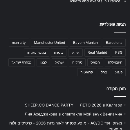
Tickets and events in France
תגיות פופולריות
man city
Manchester United
Bayern Munich
Barcelona
PSG
Real Madrid
איראן
ביטחון
בנימין נתניהו
חיזבאללה
חמאס
טורקיה
ישראל
לבנון
נבחרת ישראל
פיגוע
צהל
קרואטיה
תוכן מקודם
SHEEP.CO DANCE PARTY — ЛЕТО 2026 в Калгари
Лия Ахеджакова в спектакле Мой внук Вениамин
משופן ועד AC/DC - מופע פסנתר לאור נרות 2026 - כרטיסים ולוח
הופעות