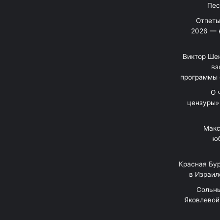
Отпеты
2026 — 
Виктор Шен
вз
программы 
«О
цензуры»
Макс
юб
Красная Бур
в Израил
"Сольн
Яковлевой 