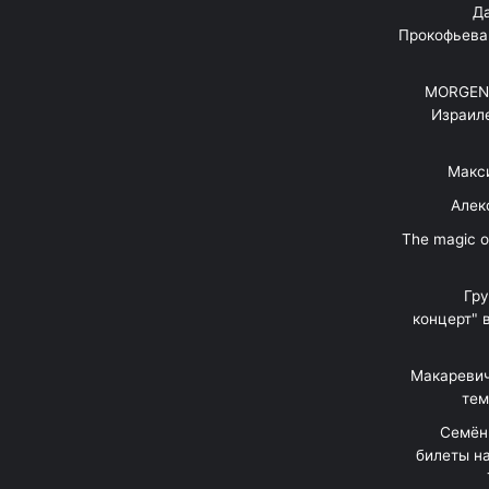
"Д
Прокофьева
MORGENS
Израил
Макс
Алек
"The magic 
Гр
концерт" 
Макаревич
тем
Семён
билеты на