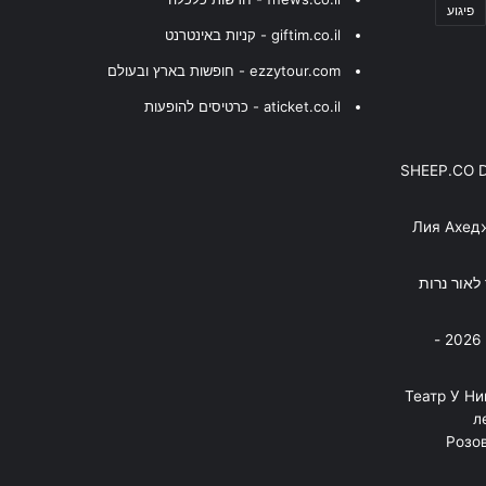
פיגוע
giftim.co.il - קניות באינטרנט
ezzytour.com - חופשות בארץ ובעולם
aticket.co.il - כרטיסים להופעות
SHEEP.CO 
Лия Ахед
פסנתר לאור נרות
בניה ברבי - חוגג עשור על הבמות! 2026 -
"Театр У Н
л
Розов