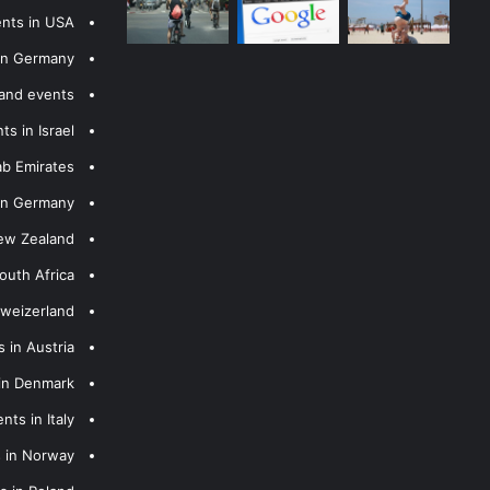
ents in USA
 in Germany
 and events
s in Israel
ab Emirates
 in Germany
New Zealand
outh Africa
hweizerland
 in Austria
 in Denmark
nts in Italy
s in Norway