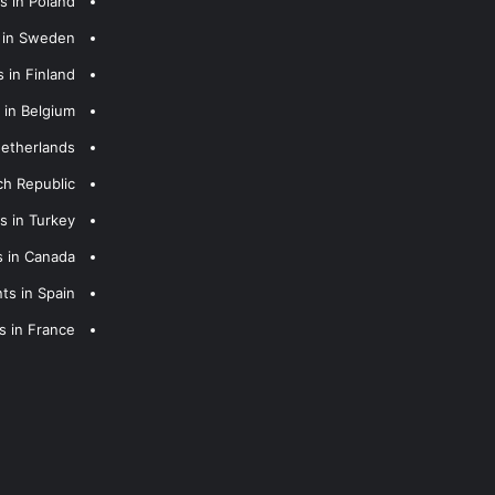
s in Poland
s in Sweden
 in Finland
 in Belgium
Netherlands
ch Republic
s in Turkey
s in Canada
ts in Spain
s in France