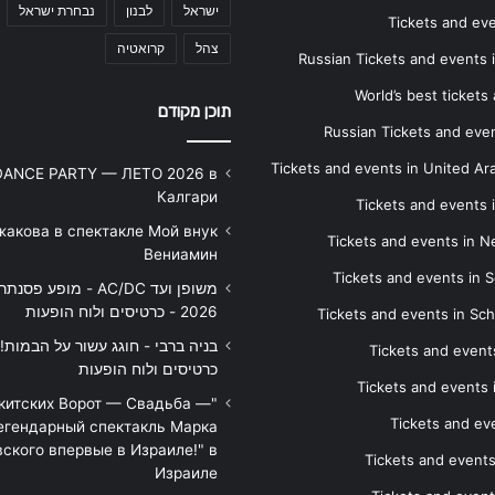
ישראל
לבנון
נבחרת ישראל
Tickets and ev
צהל
קרואטיה
Russian Tickets and events
World’s best tickets
תוכן מקודם
Russian Tickets and event
Tickets and events in United Ar
DANCE PARTY — ЛЕТО 2026 в
Калгари
Tickets and events
жакова в спектакле Мой внук
Tickets and events in 
Вениамин
Tickets and events in S
משופן ועד AC/DC - מופע 
2026 - כרטיסים ולוח הופעות
Tickets and events in Sc
Tickets and events
כרטיסים ולוח הופעות
Tickets and events
икитских Ворот — Свадьба —
Tickets and eve
егендарный спектакль Марка
ского впервые в Израиле!" в
Tickets and event
Израиле