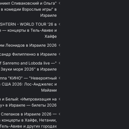
аниил Спиваковский и Ольга
 в комедии Взрослые игры" в
Израиле
HTERN - WORLD TOUR '26 в
е — концерты в Тель-Авиве и
Хайфе
им Леонидов в Израиле 2026
сандр Филиппенко в Израиле
of Sanremo and Loboda live —
Звуки моря 2026" в Израиле
уппа "КИНО" — "Невероятный
в США 2026: Лос-Анджелес и
Майами
 и Белый: «Импровизация на
у» в Израиле — билеты 2026
 Слепаков в Израиле 2026 —
 концерты в Хайфе, Нетании,
Тель-Авиве и других городах