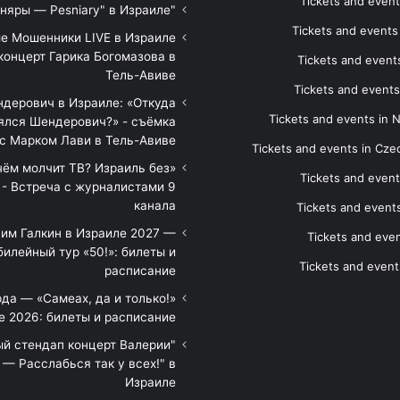
Tickets and event
"Песняры — Pesniary" в Израиле
Tickets and event
е Мошенники LIVE в Израиле
концерт Гарика Богомазова в
Tickets and events
Тель-Авиве
Tickets and events
дерович в Израиле: «Откуда
Tickets and events in 
ялся Шендерович?» - съёмка
с Марком Лави в Тель-Авиве
Tickets and events in Cze
 чём молчит ТВ? Израиль без
Tickets and event
 - Встреча с журналистами 9
канала
Tickets and event
им Галкин в Израиле 2027 —
Tickets and even
илейный тур «50!»: билеты и
Tickets and event
расписание
да — «Самеах, да и только!»
е 2026: билеты и расписание
ый стендап концерт Валерии
— Расслабься так у всех!" в
Израиле