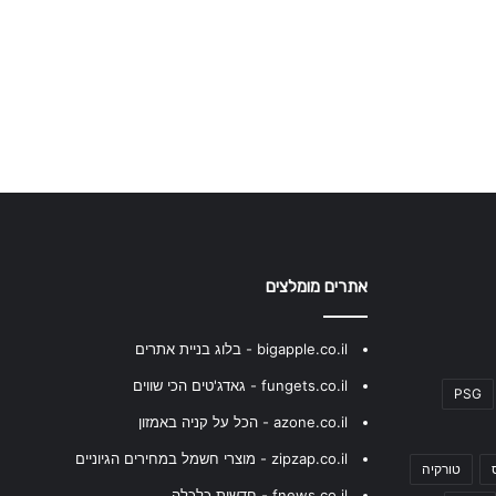
אתרים מומלצים
bigapple.co.il - בלוג בניית אתרים
fungets.co.il - גאדג'טים הכי שווים
PSG
azone.co.il - הכל על קניה באמזון
zipzap.co.il - מוצרי חשמל במחירים הגיוניים
טורקיה
fnews.co.il - חדשות כלכלה