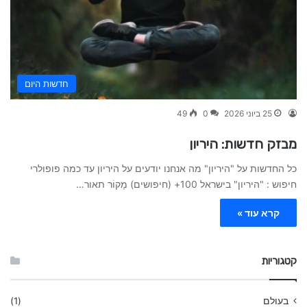
חדשות היום
25 ביוני 2026
0
49
מבזק חדשות: היריון
כל החדשות על "היריון" מה אנחנו יודעים על היריון עד כמה פופולרי
חיפוש : "היריון" בישראל 100+ (חיפושים) מָקוֹר תאור…
קרא עוד »
קטגוריות
בעולם
(1)