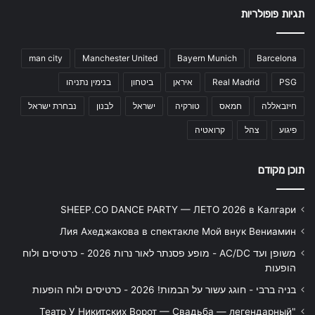
תגיות פופולריות
man city
Manchester United
Bayern Munich
Barcelona
PSG
Real Madrid
איראן
ביטחון
בנימין נתניהו
חיזבאללה
חמאס
טורקיה
ישראל
לבנון
נבחרת ישראל
פיגוע
צהל
קרואטיה
תוכן מקודם
SHEEP.CO DANCE PARTY — ЛЕТО 2026 в Калгари
Лия Ахеджакова в спектакле Мой внук Вениамин
משופן ועד AC/DC - מופע פסנתר לאור נרות 2026 - כרטיסים ולוח
הופעות
בניה ברבי - חוגג עשור על הבמות! 2026 - כרטיסים ולוח הופעות
"Театр У Никитских Ворот — Свадьба — легендарный