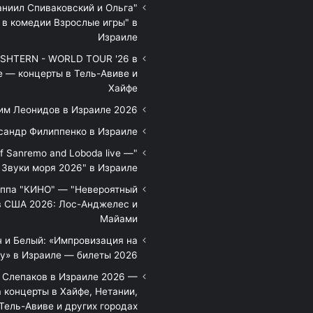
аниил Спиваковский и Ольга
 в комедии Взрослые игры" в
Израиле
HTERN - WORLD TOUR '26 в
е — концерты в Тель-Авиве и
Хайфе
им Леонидов в Израиле 2026
сандр Филиппенко в Израиле
of Sanremo and Loboda live —
Звуки моря 2026" в Израиле
уппа "КИНО" — "Невероятный
в США 2026: Лос-Анджелес и
Майами
 и Белый: «Импровизация на
у» в Израиле — билеты 2026
 Слепаков в Израиле 2026 —
 концерты в Хайфе, Нетании,
Тель-Авиве и других городах