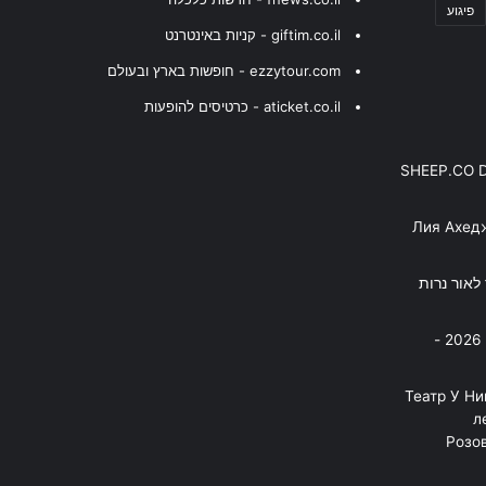
פיגוע
giftim.co.il - קניות באינטרנט
ezzytour.com - חופשות בארץ ובעולם
aticket.co.il - כרטיסים להופעות
SHEEP.CO 
Лия Ахед
פסנתר לאור נרות
בניה ברבי - חוגג עשור על הבמות! 2026 -
"Театр У Н
л
Розов