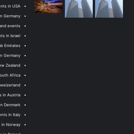
ents in USA
 in Germany
 and events
s in Israel
ab Emirates
 in Germany
New Zealand
outh Africa
hweizerland
 in Austria
 in Denmark
nts in Italy
s in Norway