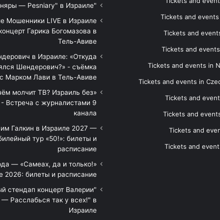
Tickets and event
"Песняры — Pesniary" в Израиле
Tickets and event
е Мошенники LIVE в Израиле
концерт Гарика Богомазова в
Tickets and events
Тель-Авиве
Tickets and events
дерович в Израиле: «Откуда
Tickets and events in 
ялся Шендерович?» - съёмка
с Марком Лави в Тель-Авиве
Tickets and events in Cze
 чём молчит ТВ? Израиль без
Tickets and event
 - Встреча с журналистами 9
канала
Tickets and event
им Галкин в Израиле 2027 —
Tickets and even
илейный тур «50!»: билеты и
Tickets and event
расписание
да — «Самеах, да и только!»
е 2026: билеты и расписание
ый стендап концерт Валерии
— Расслабься так у всех!" в
Израиле