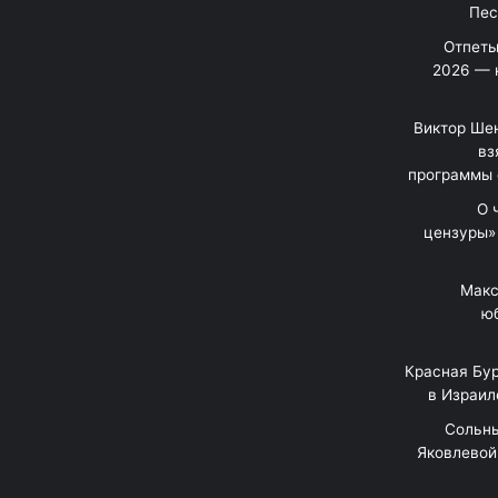
Отпеты
2026 — 
Виктор Шен
вз
программы 
«О
цензуры»
Макс
юб
Красная Бур
в Израил
"Сольн
Яковлевой 