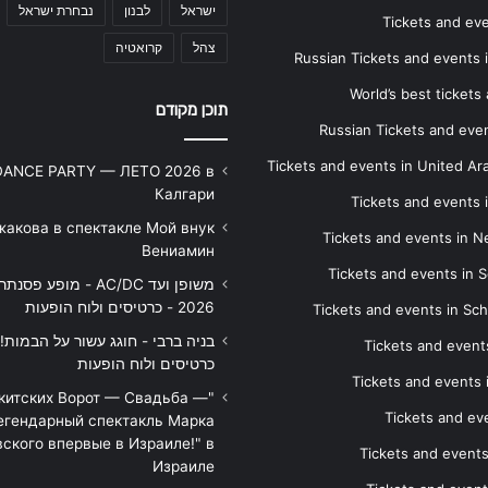
ישראל
לבנון
נבחרת ישראל
Tickets and ev
צהל
קרואטיה
Russian Tickets and events
World’s best tickets
תוכן מקודם
Russian Tickets and event
Tickets and events in United Ar
DANCE PARTY — ЛЕТО 2026 в
Калгари
Tickets and events
жакова в спектакле Мой внук
Tickets and events in 
Вениамин
Tickets and events in S
משופן ועד AC/DC - מופע 
2026 - כרטיסים ולוח הופעות
Tickets and events in Sc
Tickets and events
כרטיסים ולוח הופעות
Tickets and events
икитских Ворот — Свадьба —
Tickets and eve
егендарный спектакль Марка
ского впервые в Израиле!" в
Tickets and event
Израиле