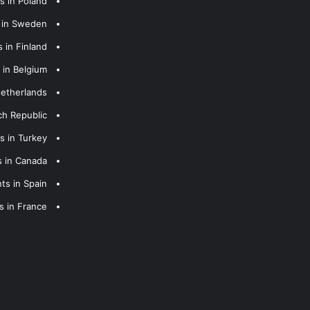
s in Poland
s in Sweden
 in Finland
 in Belgium
Netherlands
ch Republic
s in Turkey
s in Canada
ts in Spain
s in France