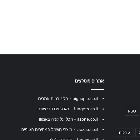
אתרים מומלצים
bigapple.co.il - בלוג בניית אתרים
fungets.co.il - גאדג'טים הכי שווים
PSG
azone.co.il - הכל על קניה באמזון
zipzap.co.il - מוצרי חשמל במחירים הגיוניים
טורקיה
fnews.co.il - חדשות כלכלה