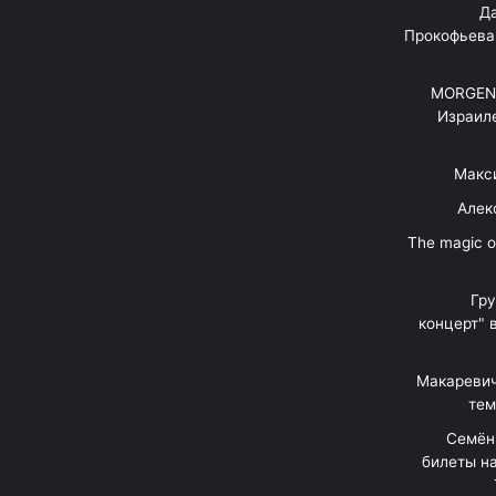
"Д
Прокофьева
MORGENS
Израил
Макс
Алек
"The magic 
Гр
концерт" 
Макаревич
тем
Семён
билеты на