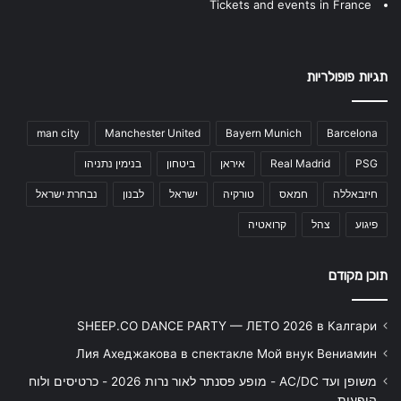
Tickets and events in France
תגיות פופולריות
man city
Manchester United
Bayern Munich
Barcelona
PSG
Real Madrid
איראן
ביטחון
בנימין נתניהו
חיזבאללה
חמאס
טורקיה
ישראל
לבנון
נבחרת ישראל
פיגוע
צהל
קרואטיה
תוכן מקודם
SHEEP.CO DANCE PARTY — ЛЕТО 2026 в Калгари
Лия Ахеджакова в спектакле Мой внук Вениамин
משופן ועד AC/DC - מופע פסנתר לאור נרות 2026 - כרטיסים ולוח
הופעות