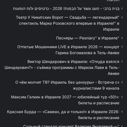
בניה ברבי - חוגג עשור על הבמות! 2026 - כרטיסים ולוח הופעות
"Театр У Никитских Ворот — Свадьба — легендарный
спектакль Марка Розовского впервые в Израиле!" в
Израиле
"Песняры — Pesniary" в Израиле
Отпетые Мошенники LIVE в Израиле 2026 — концерт
Гарика Богомазова в Тель-Авиве
Виктор Шендерович в Израиле: «Откуда взялся
Шендерович?» - съёмка программы с Марком Лави в Тель-
Авиве
«О чём молчит ТВ? Израиль без цензуры» - Встреча с
журналистами 9 канала
Максим Галкин в Израиле 2027 — юбилейный тур «50!»:
билеты и расписание
Красная Бурда — «Самеах, да и только!» в Израиле 2026:
билеты и расписание
"Сольный стендап концерт Валерии Яковлевой —