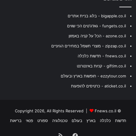
bigapple.co.il - בלוג בניית אתרים
fungets.co.il - גאדג'טים הכי שווים
azone.co.il - הכל על קניה באמזון
zipzap.co.il - מוצרי חשמל במחירים הגיוניים
fnews.co.il - חדשות כלכלה
giftim.co.il - קניות באינטרנט
ezzytour.com - חופשות בארץ ובעולם
aticket.co.il - כרטיסים להופעות
Fnews.co.il
© Copyright 2026, All Rights Reserved |
חדשות
כלכלה
בארץ
בעולם
טכנולוגיה
ספורט
פנאי
בריאות
Facebook
RSS