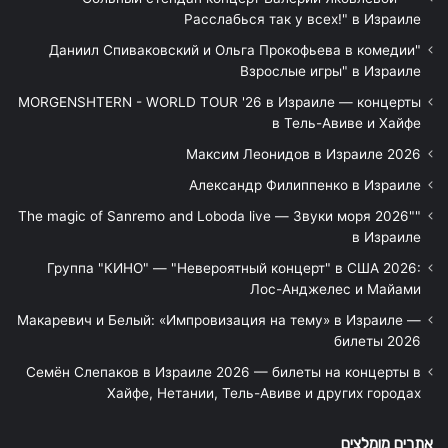
Расслабься так у всех!" в Израиле
"Даниил Спиваковский и Ольга Прокофьева в комедии
Взрослые игры" в Израиле
MORGENSHTERN - WORLD TOUR '26 в Израиле — концерты
в Тель-Авиве и Хайфе
Максим Леонидов в Израиле 2026
Александр Филиппенко в Израиле
"The magic of Sanremo and Loboda live — Звуки моря 2026"
в Израиле
Группа "КИНО" — "Невероятный концерт" в США 2026:
Лос-Анджелес и Майами
Макаревич и Белый: «Импровизация на тему» в Израиле —
билеты 2026
Семён Слепаков в Израиле 2026 — билеты на концерты в
Хайфе, Нетании, Тель-Авиве и других городах
אתרים מומלצים