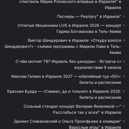
спектакль Марка Розовского впервые в Израиле!" в
Израиле
"Песняры — Pesniary" в Израиле
Отпетые Мошенники LIVE в Израиле 2026 — концерт
Гарика Богомазова в Тель-Авиве
Виктор Шендерович в Израиле: «Откуда взялся
Шендерович?» - съёмка программы с Марком Лави в Тель-
Авиве
«О чём молчит ТВ? Израиль без цензуры» - Встреча с
журналистами 9 канала
Максим Галкин в Израиле 2027 — юбилейный тур «50!»:
билеты и расписание
Красная Бурда — «Самеах, да и только!» в Израиле 2026:
билеты и расписание
"Сольный стендап концерт Валерии Яковлевой —
Расслабься так у всех!" в Израиле
"Даниил Спиваковский и Ольга Прокофьева в комедии
Взрослые игры" в Израиле