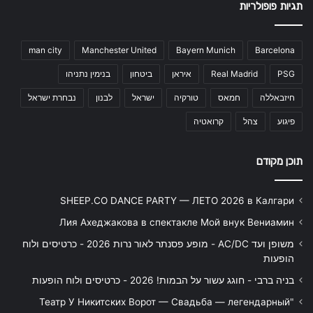
תגיות פופולריות
man city
Manchester United
Bayern Munich
Barcelona
PSG
Real Madrid
איראן
ביטחון
בנימין נתניהו
חיזבאללה
חמאס
טורקיה
ישראל
לבנון
נבחרת ישראל
פיגוע
צהל
קרואטיה
תוכן מקודם
SHEEP.CO DANCE PARTY — ЛЕТО 2026 в Калгари
Лия Ахеджакова в спектакле Мой внук Вениамин
משופן ועד AC/DC - מופע פסנתר לאור נרות 2026 - כרטיסים ולוח
הופעות
בניה ברבי - חוגג עשור על הבמות! 2026 - כרטיסים ולוח הופעות
"Театр У Никитских Ворот — Свадьба — легендарный