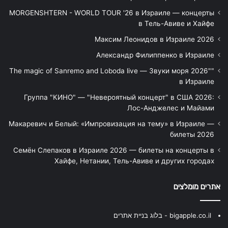
MORGENSHTERN - WORLD TOUR '26 в Израиле — концерты
в Тель-Авиве и Хайфе
Максим Леонидов в Израиле 2026
Александр Филиппенко в Израиле
"The magic of Sanremo and Loboda live — Звуки моря 2026"
в Израиле
Группа "КИНО" — "Невероятный концерт" в США 2026:
Лос-Анджелес и Майами
Макаревич и Белый: «Импровизация на тему» в Израиле —
билеты 2026
Семён Слепаков в Израиле 2026 — билеты на концерты в
Хайфе, Нетании, Тель-Авиве и других городах
אתרים מומלצים
bigapple.co.il - בלוג בניית אתרים