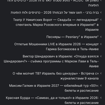
משופן ועד AC/DC - מופע פסנתר לאור נרות 2026 - כרטיסים ולוח
הופעות
בניה ברבי - חוגג עשור על הבמות! 2026 - כרטיסים ולוח הופעות
"Театр У Никитских Ворот — Свадьба — легендарный
спектакль Марка Розовского впервые в Израиле!" в
Израиле
"Песняры — Pesniary" в Израиле
Отпетые Мошенники LIVE в Израиле 2026 — концерт
Гарика Богомазова в Тель-Авиве
Виктор Шендерович в Израиле: «Откуда взялся
Шендерович?» - съёмка программы с Марком Лави в Тель-
Авиве
«О чём молчит ТВ? Израиль без цензуры» - Встреча с
журналистами 9 канала
Максим Галкин в Израиле 2027 — юбилейный тур «50!»:
билеты и расписание
Красная Бурда — «Самеах, да и только!» в Израиле 2026:
билеты и расписание