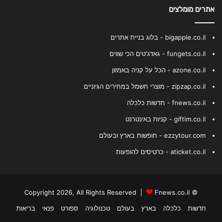
אתרים מומלצים
bigapple.co.il - בלוג בניית אתרים
fungets.co.il - גאדג'טים הכי שווים
azone.co.il - הכל על קניה באמזון
zipzap.co.il - מוצרי חשמל במחירים הגיוניים
fnews.co.il - חדשות כלכלה
giftim.co.il - קניות באינטרנט
ezzytour.com - חופשות בארץ ובעולם
aticket.co.il - כרטיסים להופעות
Fnews.co.il
© Copyright 2026, All Rights Reserved |
חדשות
כלכלה
בארץ
בעולם
טכנולוגיה
ספורט
פנאי
בריאות