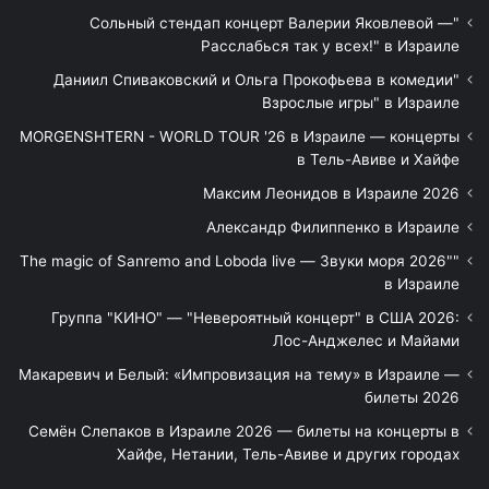
"Сольный стендап концерт Валерии Яковлевой —
Расслабься так у всех!" в Израиле
"Даниил Спиваковский и Ольга Прокофьева в комедии
Взрослые игры" в Израиле
MORGENSHTERN - WORLD TOUR '26 в Израиле — концерты
в Тель-Авиве и Хайфе
Максим Леонидов в Израиле 2026
Александр Филиппенко в Израиле
"The magic of Sanremo and Loboda live — Звуки моря 2026"
в Израиле
Группа "КИНО" — "Невероятный концерт" в США 2026:
Лос-Анджелес и Майами
Макаревич и Белый: «Импровизация на тему» в Израиле —
билеты 2026
Семён Слепаков в Израиле 2026 — билеты на концерты в
Хайфе, Нетании, Тель-Авиве и других городах