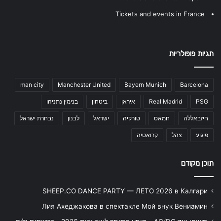
Tickets and events in France
תגיות פופולריות
man city
Manchester United
Bayern Munich
Barcelona
PSG
Real Madrid
איראן
ביטחון
בנימין נתניהו
חיזבאללה
חמאס
טורקיה
ישראל
לבנון
נבחרת ישראל
פיגוע
צהל
קרואטיה
תוכן מקודם
SHEEP.CO DANCE PARTY — ЛЕТО 2026 в Калгари
Лия Ахеджакова в спектакле Мой внук Вениамин