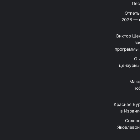
Отпеты
2026 — 
Виктор Шен
вз
программы 
«О
цензуры»
Макс
юб
Красная Бур
в Израил
"Сольн
Яковлевой 