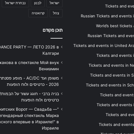
ישראל
לבנון
נבחרת ישראל
Tickets and ev
צהל
קרואטיה
Russian Tickets and events
World’s best tickets
תוכן מקודם
Russian Tickets and event
Tickets and events in United Ar
DANCE PARTY — ЛЕТО 2026 в
Калгари
Tickets and events
жакова в спектакле Мой внук
Tickets and events in 
Вениамин
Tickets and events in S
משופן ועד AC/DC - מופע 
2026 - כרטיסים ולוח הופעות
Tickets and events in Sc
Tickets and events
כרטיסים ולוח הופעות
Tickets and events
икитских Ворот — Свадьба —
Tickets and eve
егендарный спектакль Марка
ского впервые в Израиле!" в
Tickets and event
Израиле