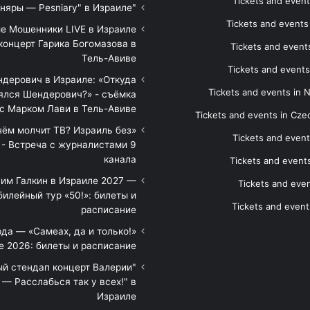
Tickets and event
"Песняры — Pesniary" в Израиле
Tickets and event
е Мошенники LIVE в Израиле
концерт Гарика Богомазова в
Tickets and events
Тель-Авиве
Tickets and events
дерович в Израиле: «Откуда
Tickets and events in 
ялся Шендерович?» - съёмка
с Марком Лави в Тель-Авиве
Tickets and events in Cze
 чём молчит ТВ? Израиль без
Tickets and event
 - Встреча с журналистами 9
канала
Tickets and event
им Галкин в Израиле 2027 —
Tickets and even
илейный тур «50!»: билеты и
Tickets and event
расписание
да — «Самеах, да и только!»
е 2026: билеты и расписание
ый стендап концерт Валерии
— Расслабься так у всех!" в
Израиле