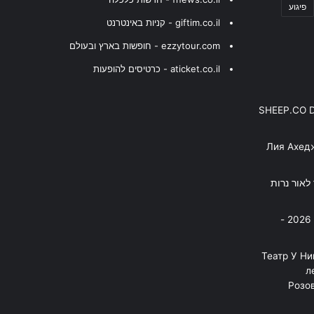
פיגוע
giftim.co.il - קניות באינטרנט
ezzytour.com - חופשות בארץ ובעולם
aticket.co.il - כרטיסים להופעות
SHEEP.CO 
Лия Ахед
פסנתר לאור נרות
בניה ברבי - חוגג עשור על הבמות! 2026 -
"Театр У Н
л
Розов