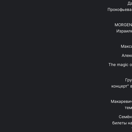
"Д
Прокофьева
MORGENS
Израил
Макс
Алек
"The magic 
Гр
концерт" 
Макаревич
тем
Семён
билеты на