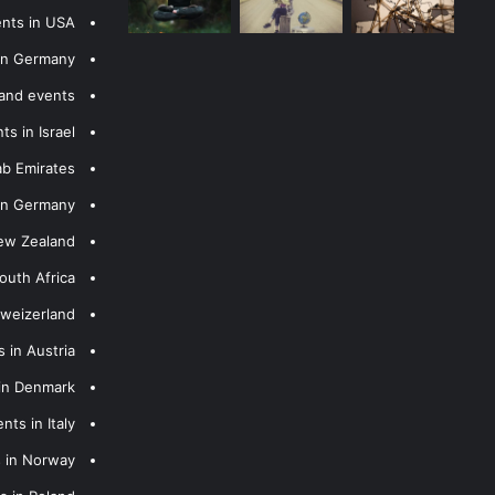
ents in USA
 in Germany
 and events
s in Israel
ab Emirates
 in Germany
New Zealand
outh Africa
hweizerland
 in Austria
 in Denmark
nts in Italy
s in Norway