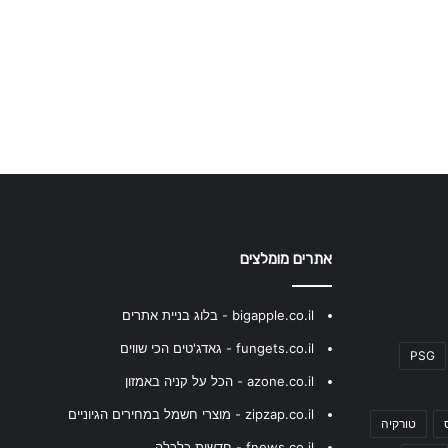
אתרים מומלצים
bigapple.co.il - בלוג בניית אתרים
fungets.co.il - גאדג'טים הכי שווים
PSG
azone.co.il - הכל על קניה באמזון
zipzap.co.il - מוצרי חשמל במחירים הגיוניים
טורקיה
fnews.co.il - חדשות כלכלה