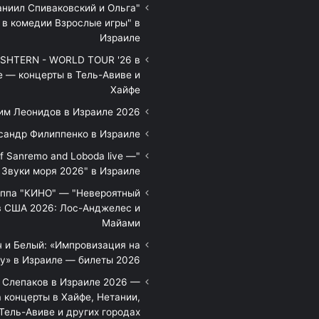
аниил Спиваковский и Ольга
 в комедии Взрослые игры" в
Израиле
HTERN - WORLD TOUR '26 в
е — концерты в Тель-Авиве и
Хайфе
им Леонидов в Израиле 2026
сандр Филиппенко в Израиле
of Sanremo and Loboda live —
Звуки моря 2026" в Израиле
уппа "КИНО" — "Невероятный
в США 2026: Лос-Анджелес и
Майами
 и Белый: «Импровизация на
у» в Израиле — билеты 2026
 Слепаков в Израиле 2026 —
 концерты в Хайфе, Нетании,
Тель-Авиве и других городах