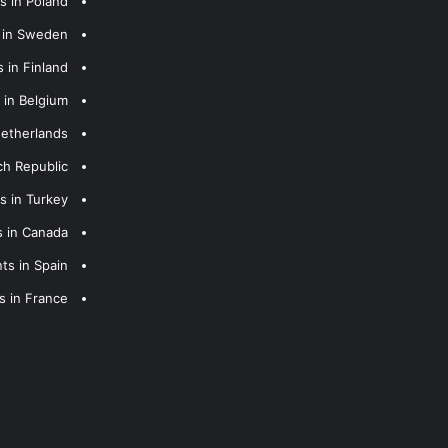
s in Poland
s in Sweden
 in Finland
 in Belgium
Netherlands
ch Republic
s in Turkey
s in Canada
ts in Spain
s in France