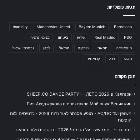
תגיות פופולריות
man city
Manchester United
Bayern Munich
Barcelona
PSG
Real Madrid
איראן
ביטחון
בנימין נתניהו
חיזבאללה
חמאס
טורקיה
ישראל
לבנון
נבחרת ישראל
פיגוע
צהל
קרואטיה
תוכן מקודם
SHEEP.CO DANCE PARTY — ЛЕТО 2026 в Калгари
Лия Ахеджакова в спектакле Мой внук Вениамин
משופן ועד AC/DC - מופע פסנתר לאור נרות 2026 - כרטיסים ולוח
הופעות
בניה ברבי - חוגג עשור על הבמות! 2026 - כרטיסים ולוח הופעות
"Театр У Никитских Ворот — Свадьба — легендарный