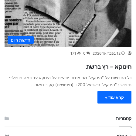
חדשות היום
12 בפברואר 2026
0
171
הינוקא – רץ ברשת
כל החדשות על "הינוקא" מה אנחנו יודעים על הינוקא עד כמה פופולרי
חיפוש : "הינוקא" בישראל 200+ (חיפושים) מָקוֹר תאור…
קרא עוד »
קטגוריות