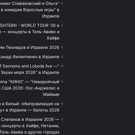
аниил Спиваковский и Ольга
 в комедии Взрослые игры" в
Израиле
HTERN - WORLD TOUR '26 в
е — концерты в Тель-Авиве и
Хайфе
им Леонидов в Израиле 2026
сандр Филиппенко в Израиле
of Sanremo and Loboda live —
Звуки моря 2026" в Израиле
уппа "КИНО" — "Невероятный
в США 2026: Лос-Анджелес и
Майами
 и Белый: «Импровизация на
у» в Израиле — билеты 2026
 Слепаков в Израиле 2026 —
 концерты в Хайфе, Нетании,
Тель-Авиве и других городах