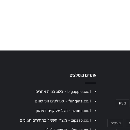
אתרים מומלצים
bigapple.co.il - בלוג בניית אתרים
fungets.co.il - גאדג'טים הכי שווים
PSG
azone.co.il - הכל על קניה באמזון
zipzap.co.il - מוצרי חשמל במחירים הגיוניים
טורקיה
fnews.co.il - חדשות כלכלה