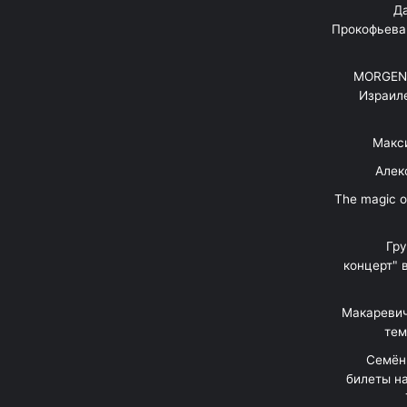
"Д
Прокофьева
MORGENS
Израил
Макс
Алек
"The magic 
Гр
концерт" 
Макаревич
тем
Семён
билеты на