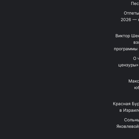
Отпеты
2026 — 
Виктор Шен
вз
программы 
«О
цензуры»
Макс
юб
Красная Бур
в Израил
"Сольн
Яковлевой 