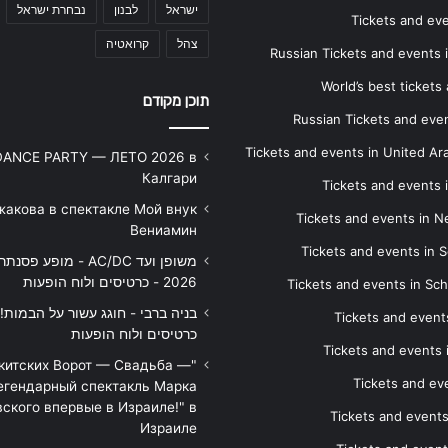
ישראל
לבנון
נבחרת ישראל
Tickets and ev
צהל
קרואטיה
Russian Tickets and events
World’s best tickets
תוכן מקודם
Russian Tickets and event
Tickets and events in United Ar
DANCE PARTY — ЛЕТО 2026 в
Калгари
Tickets and events
жакова в спектакле Мой внук
Tickets and events in 
Вениамин
Tickets and events in S
משופן ועד AC/DC - מופע 
2026 - כרטיסים ולוח הופעות
Tickets and events in Sc
Tickets and events
כרטיסים ולוח הופעות
Tickets and events
икитских Ворот — Свадьба —
Tickets and eve
егендарный спектакль Марка
ского впервые в Израиле!" в
Tickets and event
Израиле