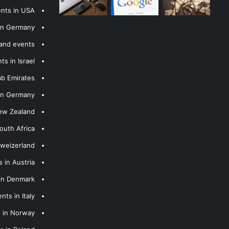
ents in USA
 in Germany
 and events
s in Israel
ab Emirates
 in Germany
New Zealand
outh Africa
hweizerland
 in Austria
 in Denmark
nts in Italy
s in Norway