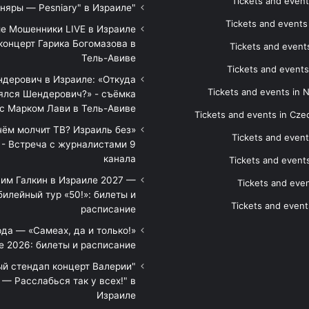
Tickets and event
"Песняры — Pesniary" в Израиле
Tickets and event
е Мошенники LIVE в Израиле
концерт Гарика Богомазова в
Tickets and events
Тель-Авиве
Tickets and events
дерович в Израиле: «Откуда
Tickets and events in 
ялся Шендерович?» - съёмка
с Марком Лави в Тель-Авиве
Tickets and events in Cze
 чём молчит ТВ? Израиль без
Tickets and event
 - Встреча с журналистами 9
канала
Tickets and event
им Галкин в Израиле 2027 —
Tickets and even
илейный тур «50!»: билеты и
Tickets and event
расписание
да — «Самеах, да и только!»
е 2026: билеты и расписание
ый стендап концерт Валерии
— Расслабься так у всех!" в
Израиле