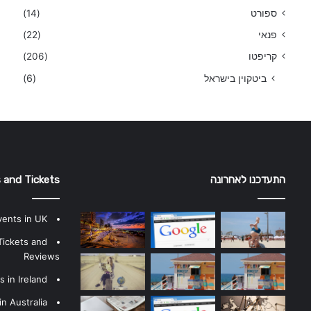
ספורט
(14)
פנאי
(22)
קריפטו
(206)
ביטקוין בישראל
(6)
התעדכנו לאחרונה
 and Tickets
vents in UK
Tickets and
Reviews
 in Ireland
n Australia