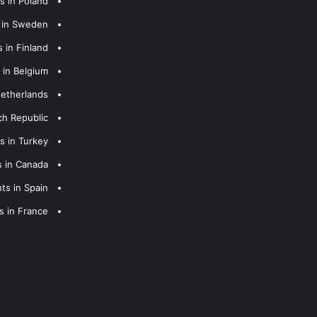
s in Poland
s in Sweden
 in Finland
 in Belgium
Netherlands
ch Republic
s in Turkey
s in Canada
ts in Spain
s in France