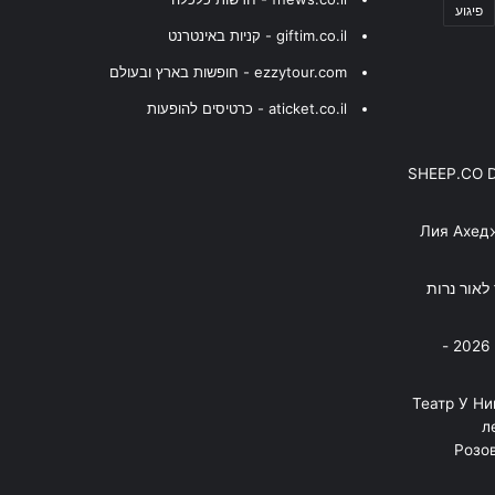
פיגוע
giftim.co.il - קניות באינטרנט
ezzytour.com - חופשות בארץ ובעולם
aticket.co.il - כרטיסים להופעות
SHEEP.CO 
Лия Ахед
פסנתר לאור נרות
בניה ברבי - חוגג עשור על הבמות! 2026 -
"Театр У Н
л
Розов