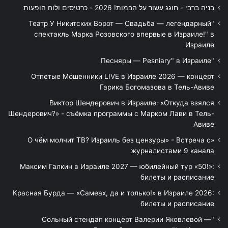
בניה ברבי - חוגג עשור על הבמות! 2026 - כרטיסים ולוח הופעות
"Театр У Никитских Ворот — Свадьба — легендарный
спектакль Марка Розовского впервые в Израиле!" в
Израиле
"Песняры — Pesniary" в Израиле
Отпетые Мошенники LIVE в Израиле 2026 — концерт
Гарика Богомазова в Тель-Авиве
Виктор Шендерович в Израиле: «Откуда взялся
Шендерович?» - съёмка программы с Марком Лави в Тель-
Авиве
«О чём молчит ТВ? Израиль без цензуры» - Встреча с
журналистами 9 канала
Максим Галкин в Израиле 2027 — юбилейный тур «50!»:
билеты и расписание
Красная Бурда — «Самеах, да и только!» в Израиле 2026:
билеты и расписание
"Сольный стендап концерт Валерии Яковлевой —