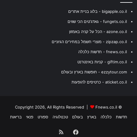
bigapple.co.il - בלוג בניית אתרים
fungets.co.il - גאדג'טים הכי שווים
azone.co.il - הכל על קניה באמזון
zipzap.co.il - מוצרי חשמל במחירים הגיוניים
fnews.co.il - חדשות כלכלה
giftim.co.il - קניות באינטרנט
ezzytour.com - חופשות בארץ ובעולם
aticket.co.il - כרטיסים להופעות
Fnews.co.il
© Copyright 2026, All Rights Reserved |
חדשות
כלכלה
בארץ
בעולם
טכנולוגיה
ספורט
פנאי
בריאות
Facebook
RSS