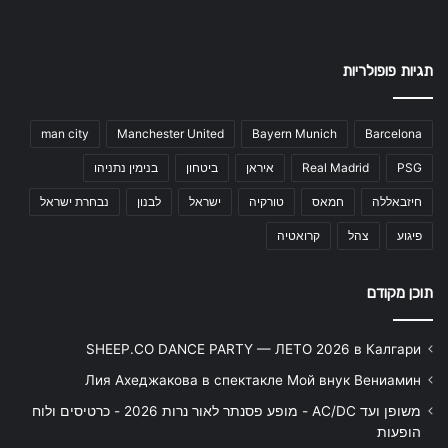
תגיות פופולריות
man city
Manchester United
Bayern Munich
Barcelona
PSG
Real Madrid
איראן
ביטחון
בנימין נתניהו
חיזבאללה
חמאס
טורקיה
ישראל
לבנון
נבחרת ישראל
פיגוע
צהל
קרואטיה
תוכן מקודם
SHEEP.CO DANCE PARTY — ЛЕТО 2026 в Калгари
Лия Ахеджакова в спектакле Мой внук Вениамин
משופן ועד AC/DC - מופע פסנתר לאור נרות 2026 - כרטיסים ולוח
הופעות