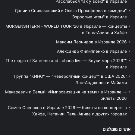
Расслабься так у всех!" в Израиле
"Даниил Спиваковский и Ольга Прокофьева в комедии
Взрослые игры" в Израиле
MORGENSHTERN - WORLD TOUR '26 в Израиле — концерты
в Тель-Авиве и Хайфе
Максим Леонидов в Израиле 2026
Александр Филиппенко в Израиле
"The magic of Sanremo and Loboda live — Звуки моря 2026"
в Израиле
Группа "КИНО" — "Невероятный концерт" в США 2026:
Лос-Анджелес и Майами
Макаревич и Белый: «Импровизация на тему» в Израиле —
билеты 2026
Семён Слепаков в Израиле 2026 — билеты на концерты в
Хайфе, Нетании, Тель-Авиве и других городах
אתרים מומלצים