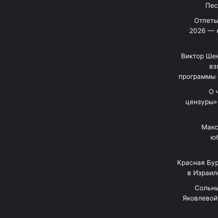
Отпеты
2026 — 
Виктор Шен
вз
программы 
«О
цензуры»
Макс
юб
Красная Бур
в Израил
"Сольн
Яковлевой 