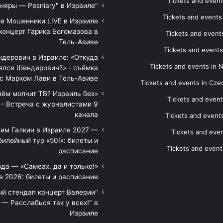
Tickets and event
"Песняры — Pesniary" в Израиле
Tickets and event
е Мошенники LIVE в Израиле
концерт Гарика Богомазова в
Tickets and events
Тель-Авиве
Tickets and events
дерович в Израиле: «Откуда
Tickets and events in 
ялся Шендерович?» - съёмка
с Марком Лави в Тель-Авиве
Tickets and events in Cze
 чём молчит ТВ? Израиль без
Tickets and event
 - Встреча с журналистами 9
канала
Tickets and event
им Галкин в Израиле 2027 —
Tickets and even
илейный тур «50!»: билеты и
Tickets and event
расписание
да — «Самеах, да и только!»
е 2026: билеты и расписание
ый стендап концерт Валерии
— Расслабься так у всех!" в
Израиле