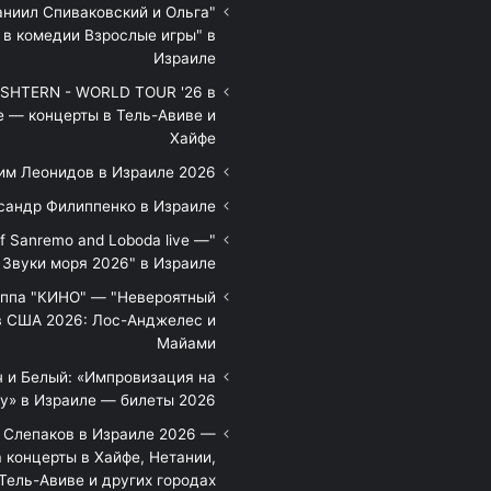
аниил Спиваковский и Ольга
 в комедии Взрослые игры" в
Израиле
HTERN - WORLD TOUR '26 в
е — концерты в Тель-Авиве и
Хайфе
им Леонидов в Израиле 2026
сандр Филиппенко в Израиле
of Sanremo and Loboda live —
Звуки моря 2026" в Израиле
уппа "КИНО" — "Невероятный
в США 2026: Лос-Анджелес и
Майами
 и Белый: «Импровизация на
у» в Израиле — билеты 2026
 Слепаков в Израиле 2026 —
 концерты в Хайфе, Нетании,
Тель-Авиве и других городах