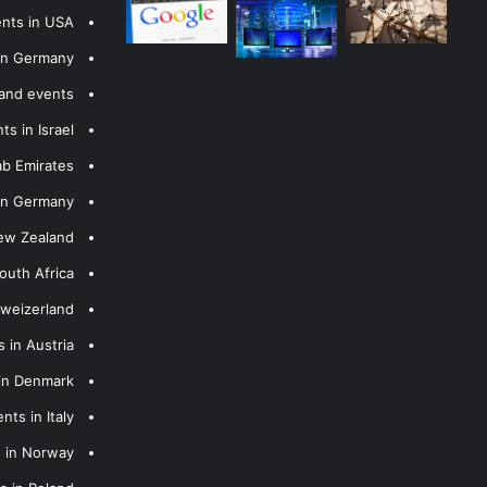
ents in USA
 in Germany
 and events
s in Israel
ab Emirates
 in Germany
New Zealand
outh Africa
hweizerland
 in Austria
 in Denmark
nts in Italy
s in Norway