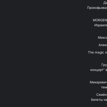
"Д
Прокофьева
MORGENS
Израил
Макс
Алек
"The magic 
Гр
концерт" 
Макаревич
тем
Семён
билеты на