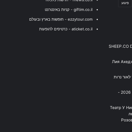
פיגוע
giftim.co.il - קניות באינטרנט
ezzytour.com - חופשות בארץ ובעולם
aticket.co.il - כרטיסים להופעות
SHEEP.CO 
Лия Ахед
פסנתר לאור נרות
בניה ברבי - חוגג עשור על הבמות! 2026 -
"Театр У Н
л
Розов