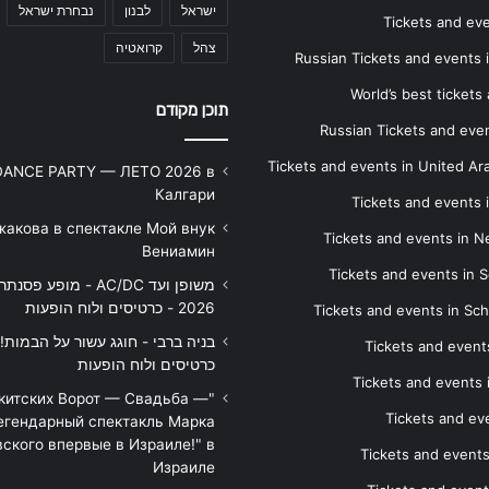
ישראל
לבנון
נבחרת ישראל
Tickets and ev
צהל
קרואטיה
Russian Tickets and events
World’s best tickets
תוכן מקודם
Russian Tickets and event
Tickets and events in United Ar
DANCE PARTY — ЛЕТО 2026 в
Калгари
Tickets and events
жакова в спектакле Мой внук
Tickets and events in 
Вениамин
Tickets and events in S
משופן ועד AC/DC - מופע 
2026 - כרטיסים ולוח הופעות
Tickets and events in Sc
Tickets and events
כרטיסים ולוח הופעות
Tickets and events
икитских Ворот — Свадьба —
Tickets and eve
егендарный спектакль Марка
ского впервые в Израиле!" в
Tickets and event
Израиле