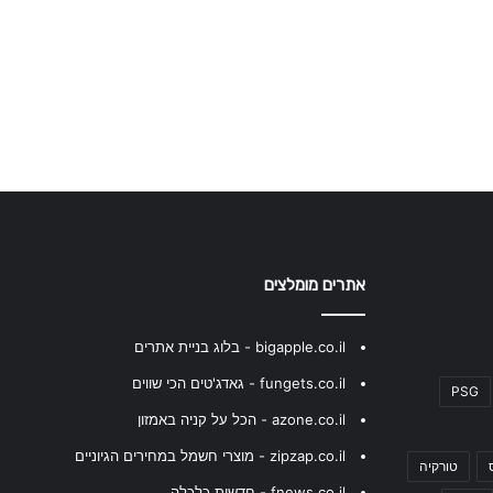
אתרים מומלצים
bigapple.co.il - בלוג בניית אתרים
fungets.co.il - גאדג'טים הכי שווים
PSG
azone.co.il - הכל על קניה באמזון
zipzap.co.il - מוצרי חשמל במחירים הגיוניים
טורקיה
fnews.co.il - חדשות כלכלה