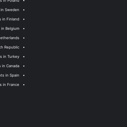
s in Poland
s in Sweden
 in Finland
 in Belgium
Netherlands
ch Republic
s in Turkey
s in Canada
ts in Spain
s in France