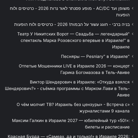
משופן ועד AC/DC - מופע פסנתר לאור נרות 2026 - כרטיסים ולוח
הופעות
בניה ברבי - חוגג עשור על הבמות! 2026 - כרטיסים ולוח הופעות
"Театр У Никитских Ворот — Свадьба — легендарный
спектакль Марка Розовского впервые в Израиле!" в
Израиле
"Песняры — Pesniary" в Израиле
Отпетые Мошенники LIVE в Израиле 2026 — концерт
Гарика Богомазова в Тель-Авиве
Виктор Шендерович в Израиле: «Откуда взялся
Шендерович?» - съёмка программы с Марком Лави в Тель-
Авиве
«О чём молчит ТВ? Израиль без цензуры» - Встреча с
журналистами 9 канала
Максим Галкин в Израиле 2027 — юбилейный тур «50!»:
билеты и расписание
Красная Бурда — «Самеах, да и только!» в Израиле 2026: