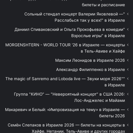
билеты и расписание
"Сольный стендап концерт Валерии Яковлевой —
Расслабься так у всех!" в Израиле
"Даниил Спиваковский и Ольга Прокофьева в комедии
Взрослые игры" в Израиле
MORGENSHTERN - WORLD TOUR '26 в Израиле — концерты
в Тель-Авиве и Хайфе
Максим Леонидов в Израиле 2026
Александр Филиппенко в Израиле
"The magic of Sanremo and Loboda live — Звуки моря 2026"
в Израиле
Группа "КИНО" — "Невероятный концерт" в США 2026:
Лос-Анджелес и Майами
Макаревич и Белый: «Импровизация на тему» в Израиле —
билеты 2026
Семён Слепаков в Израиле 2026 — билеты на концерты в
Хайфе, Нетании, Тель-Авиве и других городах