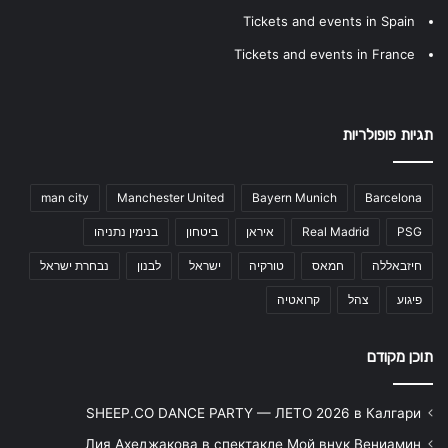
Tickets and events in Spain
Tickets and events in France
תגיות פופולריות
man city
Manchester United
Bayern Munich
Barcelona
PSG
Real Madrid
איראן
ביטחון
בנימין נתניהו
חיזבאללה
חמאס
טורקיה
ישראל
לבנון
נבחרת ישראל
פיגוע
צהל
קרואטיה
תוכן מקודם
SHEEP.CO DANCE PARTY — ЛЕТО 2026 в Калгари
Лия Ахеджакова в спектакле Мой внук Вениамин