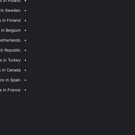
s in Poland
s in Sweden
 in Finland
 in Belgium
Netherlands
ch Republic
s in Turkey
s in Canada
ts in Spain
s in France