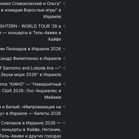
аниил Спиваковский и Ольга
 в комедии Взрослые игры" в
Израиле
HTERN - WORLD TOUR '26 в
е — концерты в Тель-Авиве и
Хайфе
им Леонидов в Израиле 2026
сандр Филиппенко в Израиле
of Sanremo and Loboda live —
Звуки моря 2026" в Израиле
уппа "КИНО" — "Невероятный
в США 2026: Лос-Анджелес и
Майами
 и Белый: «Импровизация на
у» в Израиле — билеты 2026
 Слепаков в Израиле 2026 —
 концерты в Хайфе, Нетании,
Тель-Авиве и других городах