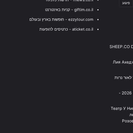
פיגוע
giftim.co.il - קניות באינטרנט
ezzytour.com - חופשות בארץ ובעולם
aticket.co.il - כרטיסים להופעות
SHEEP.CO 
Лия Ахед
פסנתר לאור נרות
בניה ברבי - חוגג עשור על הבמות! 2026 -
"Театр У Н
л
Розов