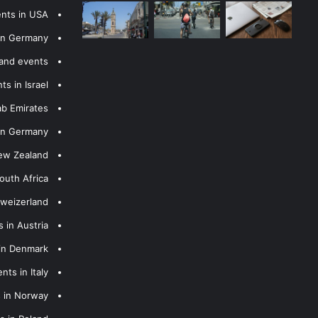
ents in USA
 in Germany
 and events
s in Israel
ab Emirates
 in Germany
New Zealand
outh Africa
hweizerland
 in Austria
 in Denmark
nts in Italy
s in Norway