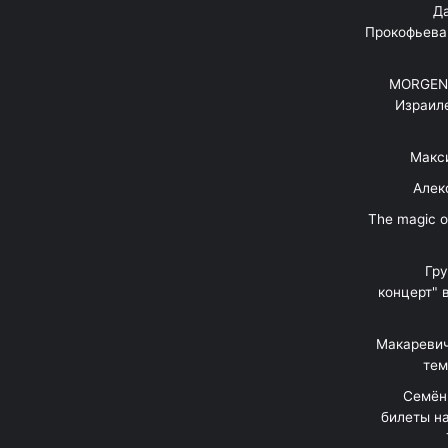
"Д
Прокофьева
MORGENS
Израил
Макс
Алек
"The magic 
Гр
концерт" 
Макаревич
тем
Семён
билеты на