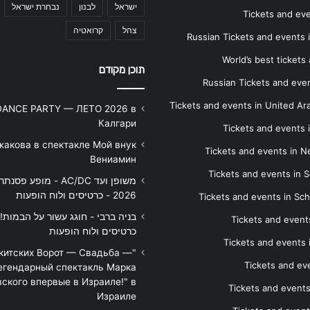
ישראל
לבנון
נבחרת ישראל
Tickets and ev
צהל
קרואטיה
Russian Tickets and events
World’s best tickets
תוכן מקודם
Russian Tickets and event
Tickets and events in United Ar
DANCE PARTY — ЛЕТО 2026 в
Калгари
Tickets and events
жакова в спектакле Мой внук
Tickets and events in 
Вениамин
Tickets and events in S
משופן ועד AC/DC - מופע 
2026 - כרטיסים ולוח הופעות
Tickets and events in Sc
Tickets and events
כרטיסים ולוח הופעות
Tickets and events
икитских Ворот — Свадьба —
Tickets and eve
егендарный спектакль Марка
ского впервые в Израиле!" в
Tickets and event
Израиле