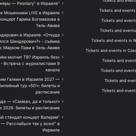
Tickets and event
"Песняры — Pesniary" в Израиле
Tickets and event
е Мошенники LIVE в Израиле
концерт Гарика Богомазова в
Tickets and events
Тель-Авиве
Tickets and events
дерович в Израиле: «Откуда
Tickets and events in 
ялся Шендерович?» - съёмка
с Марком Лави в Тель-Авиве
Tickets and events in Cze
 чём молчит ТВ? Израиль без
Tickets and event
 - Встреча с журналистами 9
канала
Tickets and event
им Галкин в Израиле 2027 —
Tickets and even
илейный тур «50!»: билеты и
Tickets and event
расписание
да — «Самеах, да и только!»
е 2026: билеты и расписание
ый стендап концерт Валерии
— Расслабься так у всех!" в
Израиле