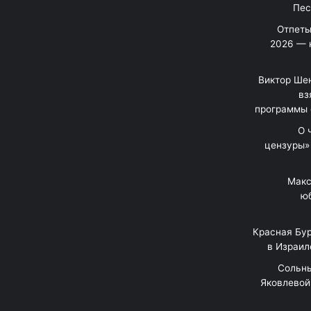
Отпеты
2026 — 
Виктор Шен
вз
программы 
«О
цензуры»
Макс
юб
Красная Бур
в Израил
"Сольн
Яковлевой 