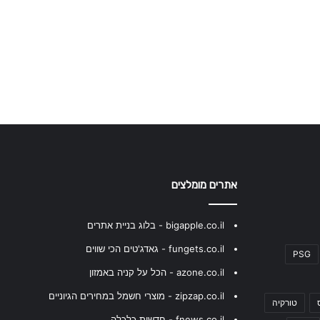
אתרים מומלצים
bigapple.co.il - בלוג בניית אתרים
fungets.co.il - גאדג'טים הכי שווים
PSG
azone.co.il - הכל על קניה באמזון
zipzap.co.il - מוצרי חשמל במחירים הגיוניים
טורקיה
fnews.co.il - חדשות כלכלה