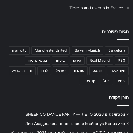
Tickets and events in France
תגיות פופולריות
man city
Manchester United
Bayern Munich
Barcelona
PSG
Real Madrid
איראן
ביטחון
בנימין נתניהו
חיזבאללה
חמאס
טורקיה
ישראל
לבנון
נבחרת ישראל
פיגוע
צהל
קרואטיה
תוכן מקודם
SHEEP.CO DANCE PARTY — ЛЕТО 2026 в Калгари
Лия Ахеджакова в спектакле Мой внук Вениамин
משופן ועד AC/DC - מופע פסנתר לאור נרות 2026 - כרטיסים ולוח