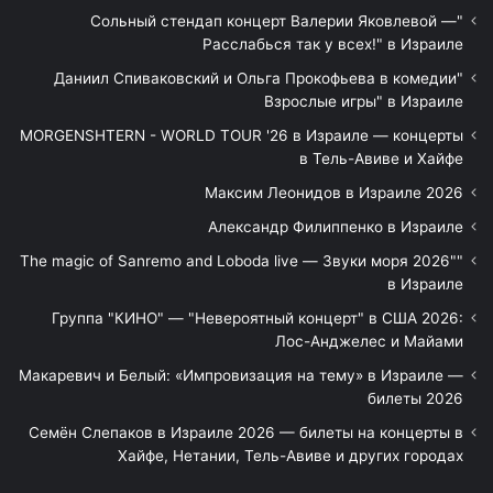
"Сольный стендап концерт Валерии Яковлевой —
Расслабься так у всех!" в Израиле
"Даниил Спиваковский и Ольга Прокофьева в комедии
Взрослые игры" в Израиле
MORGENSHTERN - WORLD TOUR '26 в Израиле — концерты
в Тель-Авиве и Хайфе
Максим Леонидов в Израиле 2026
Александр Филиппенко в Израиле
"The magic of Sanremo and Loboda live — Звуки моря 2026"
в Израиле
Группа "КИНО" — "Невероятный концерт" в США 2026:
Лос-Анджелес и Майами
Макаревич и Белый: «Импровизация на тему» в Израиле —
билеты 2026
Семён Слепаков в Израиле 2026 — билеты на концерты в
Хайфе, Нетании, Тель-Авиве и других городах