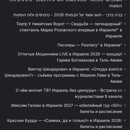
הופעות
בניה ברבי - חוגג עשור על הבמות! 2026 - כרטיסים ולוח הופעות
"Театр У Никитских Ворот — Свадьба — легендарный
спектакль Марка Розовского впервые в Израиле!" в
Израиле
"Песняры — Pesniary" в Израиле
Отпетые Мошенники LIVE в Израиле 2026 — концерт
Гарика Богомазова в Тель-Авиве
Виктор Шендерович в Израиле: «Откуда взялся
Шендерович?» - съёмка программы с Марком Лави в Тель-
Авиве
«О чём молчит ТВ? Израиль без цензуры» - Встреча с
журналистами 9 канала
Максим Галкин в Израиле 2027 — юбилейный тур «50!»:
билеты и расписание
Красная Бурда — «Самеах, да и только!» в Израиле 2026:
билеты и расписание