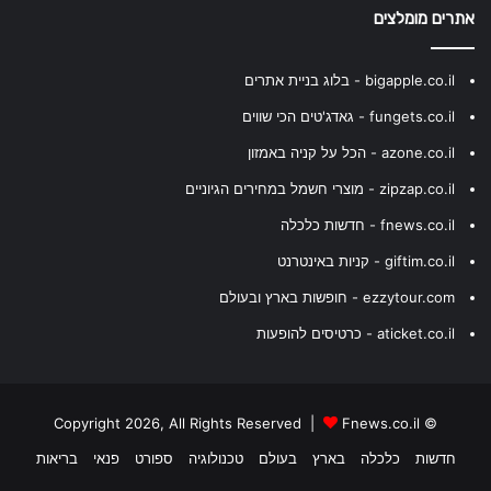
אתרים מומלצים
bigapple.co.il - בלוג בניית אתרים
fungets.co.il - גאדג'טים הכי שווים
azone.co.il - הכל על קניה באמזון
zipzap.co.il - מוצרי חשמל במחירים הגיוניים
fnews.co.il - חדשות כלכלה
giftim.co.il - קניות באינטרנט
ezzytour.com - חופשות בארץ ובעולם
aticket.co.il - כרטיסים להופעות
Fnews.co.il
© Copyright 2026, All Rights Reserved |
חדשות
כלכלה
בארץ
בעולם
טכנולוגיה
ספורט
פנאי
בריאות