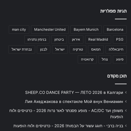
תגיות פופולריות
man city
Manchester United
Bayern Munich
Barcelona
PSG
Real Madrid
איראן
ביטחון
בנימין נתניהו
חיזבאללה
חמאס
טורקיה
ישראל
לבנון
נבחרת ישראל
פיגוע
צהל
קרואטיה
תוכן מקודם
SHEEP.CO DANCE PARTY — ЛЕТО 2026 в Калгари
Лия Ахеджакова в спектакле Мой внук Вениамин
משופן ועד AC/DC - מופע פסנתר לאור נרות 2026 - כרטיסים ולוח
הופעות
בניה ברבי - חוגג עשור על הבמות! 2026 - כרטיסים ולוח הופעות