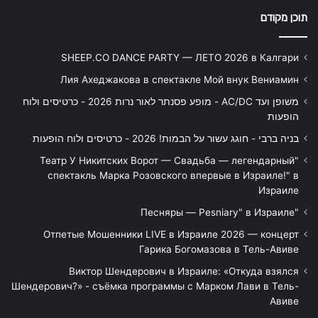
תוכן מקודם
SHEEP.CO DANCE PARTY — ЛЕТО 2026 в Калгари
Лия Ахеджакова в спектакле Мой внук Вениамин
משופן ועד AC/DC - מופע פסנתר לאור נרות 2026 - כרטיסים ולוח
הופעות
בניה ברבי - חוגג עשור על הבמות! 2026 - כרטיסים ולוח הופעות
"Театр У Никитских Ворот — Свадьба — легендарный
спектакль Марка Розовского впервые в Израиле!" в
Израиле
"Песняры — Pesniary" в Израиле
Отпетые Мошенники LIVE в Израиле 2026 — концерт
Гарика Богомазова в Тель-Авиве
Виктор Шендерович в Израиле: «Откуда взялся
Шендерович?» - съёмка программы с Марком Лави в Тель-
Авиве