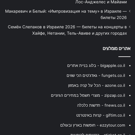
Лос-Анджелес и Майами
Макаревич и Белый: «Импровизация на тему» в Израиле —
билеты 2026
Семён Слепаков в Израиле 2026 — билеты на концерты в
Хайфе, Нетании, Тель-Авиве и других городах
אתרים מומלצים
bigapple.co.il - בלוג בניית אתרים
fungets.co.il - גאדג'טים הכי שווים
azone.co.il - הכל על קניה באמזון
zipzap.co.il - מוצרי חשמל במחירים הגיוניים
fnews.co.il - חדשות כלכלה
giftim.co.il - קניות באינטרנט
ezzytour.com - חופשות בארץ ובעולם
aticket.co.il - כרטיסים להופעות