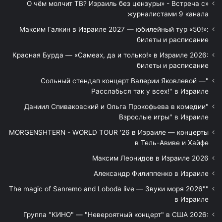
«О чём молчит ТВ? Израиль без цензуры» - Встреча с
журналистами 9 канала
Максим Галкин в Израиле 2027 — юбилейный тур «50!»:
билеты и расписание
Красная Бурда — «Самеах, да и только!» в Израиле 2026:
билеты и расписание
"Сольный стендап концерт Валерии Яковлевой —
Расслабься так у всех!" в Израиле
"Даниил Спиваковский и Ольга Прокофьева в комедии
Взрослые игры" в Израиле
MORGENSHTERN - WORLD TOUR '26 в Израиле — концерты
в Тель-Авиве и Хайфе
Максим Леонидов в Израиле 2026
Александр Филиппенко в Израиле
"The magic of Sanremo and Loboda live — Звуки моря 2026"
в Израиле
Группа "КИНО" — "Невероятный концерт" в США 2026: