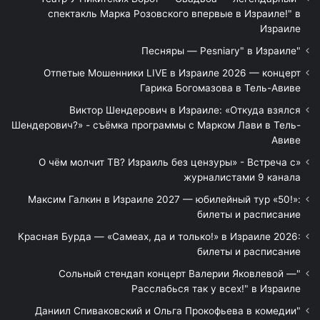
спектакль Марка Розовского впервые в Израиле!" в
Израиле
"Песняры — Pesniary" в Израиле
Отпетые Мошенники LIVE в Израиле 2026 — концерт
Гарика Богомазова в Тель-Авиве
Виктор Шендерович в Израиле: «Откуда взялся
Шендерович?» - съёмка программы с Марком Лави в Тель-
Авиве
«О чём молчит ТВ? Израиль без цензуры» - Встреча с
журналистами 9 канала
Максим Галкин в Израиле 2027 — юбилейный тур «50!»:
билеты и расписание
Красная Бурда — «Самеах, да и только!» в Израиле 2026:
билеты и расписание
"Сольный стендап концерт Валерии Яковлевой —
Расслабься так у всех!" в Израиле
"Даниил Спиваковский и Ольга Прокофьева в комедии