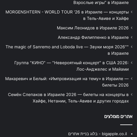
Взрослые игры" в Израиле
MORGENSHTERN - WORLD TOUR '26 в Израиле — концерты
в Тель-Авиве и Хайфе
Максим Леонидов в Израиле 2026
Александр Филиппенко в Израиле
"The magic of Sanremo and Loboda live — Звуки моря 2026"
в Израиле
Группа "КИНО" — "Невероятный концерт" в США 2026:
Лос-Анджелес и Майами
Макаревич и Белый: «Импровизация на тему» в Израиле —
билеты 2026
Семён Слепаков в Израиле 2026 — билеты на концерты в
Хайфе, Нетании, Тель-Авиве и других городах
אתרים מומלצים
bigapple.co.il - בלוג בניית אתרים