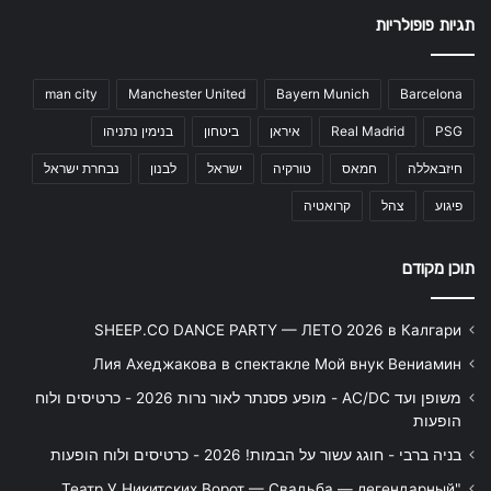
תגיות פופולריות
man city
Manchester United
Bayern Munich
Barcelona
PSG
Real Madrid
איראן
ביטחון
בנימין נתניהו
חיזבאללה
חמאס
טורקיה
ישראל
לבנון
נבחרת ישראל
פיגוע
צהל
קרואטיה
תוכן מקודם
SHEEP.CO DANCE PARTY — ЛЕТО 2026 в Калгари
Лия Ахеджакова в спектакле Мой внук Вениамин
משופן ועד AC/DC - מופע פסנתר לאור נרות 2026 - כרטיסים ולוח
הופעות
בניה ברבי - חוגג עשור על הבמות! 2026 - כרטיסים ולוח הופעות
"Театр У Никитских Ворот — Свадьба — легендарный