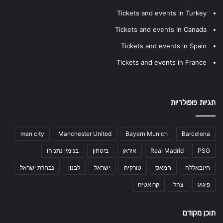
Tickets and events in Turkey
Tickets and events in Canada
Tickets and events in Spain
Tickets and events in France
תגיות פופולריות
man city
Manchester United
Bayern Munich
Barcelona
PSG
Real Madrid
איראן
ביטחון
בנימין נתניהו
חיזבאללה
חמאס
טורקיה
ישראל
לבנון
נבחרת ישראל
פיגוע
צהל
קרואטיה
תוכן מקודם