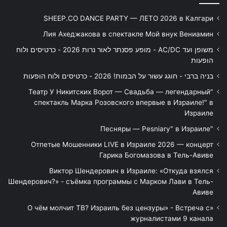
SHEEP.CO DANCE PARTY — ЛЕТО 2026 в Калгари
Лия Ахеджакова в спектакле Мой внук Вениамин
משופן ועד AC/DC - מופע פסנתר לאור נרות 2026 - כרטיסים ולוח
הופעות
בניה ברבי - חוגג עשור על הבמות! 2026 - כרטיסים ולוח הופעות
"Театр У Никитских Ворот — Свадьба — легендарный
спектакль Марка Розовского впервые в Израиле!" в
Израиле
"Песняры — Pesniary" в Израиле
Отпетые Мошенники LIVE в Израиле 2026 — концерт
Гарика Богомазова в Тель-Авиве
Виктор Шендерович в Израиле: «Откуда взялся
Шендерович?» - съёмка программы с Марком Лави в Тель-
Авиве
«О чём молчит ТВ? Израиль без цензуры» - Встреча с
журналистами 9 канала