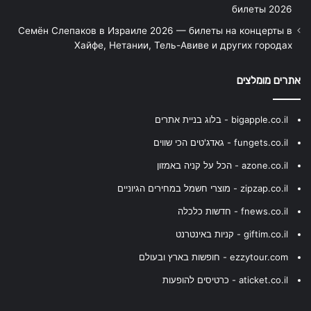
билеты 2026
Семён Слепаков в Израиле 2026 — билеты на концерты в
Хайфе, Нетании, Тель-Авиве и других городах
אתרים מומלצים
bigapple.co.il - בלוג בניית אתרים
fungets.co.il - גאדג'טים הכי שווים
azone.co.il - הכל על קניה באמזון
zipzap.co.il - מוצרי חשמל במחירים הגיוניים
fnews.co.il - חדשות כלכלה
giftim.co.il - קניות באינטרנט
ezzytour.com - חופשות בארץ ובעולם
aticket.co.il - כרטיסים להופעות