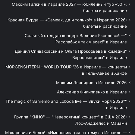
Максим Галкин в Израиле 2027 — юбилейный тур «50!»:
билеты и расписание
Красная Бурда — «Самеах, да и только!» в Израиле 2026:
билеты и расписание
"Сольный стендап концерт Валерии Яковлевой —
Расслабься так у всех!" в Израиле
"Даниил Спиваковский и Ольга Прокофьева в комедии
Взрослые игры" в Израиле
MORGENSHTERN - WORLD TOUR '26 в Израиле — концерты
в Тель-Авиве и Хайфе
Максим Леонидов в Израиле 2026
Александр Филиппенко в Израиле
"The magic of Sanremo and Loboda live — Звуки моря 2026"
в Израиле
Группа "КИНО" — "Невероятный концерт" в США 2026:
Лос-Анджелес и Майами
Макаревич и Белый: «Импровизация на тему» в Израиле —