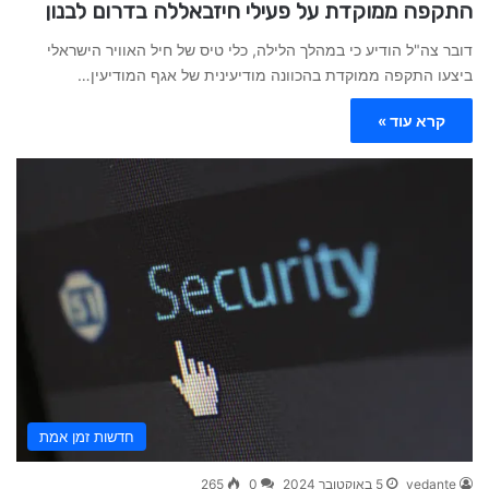
התקפה ממוקדת על פעילי חיזבאללה בדרום לבנון
דובר צה"ל הודיע כי במהלך הלילה, כלי טיס של חיל האוויר הישראלי
ביצעו התקפה ממוקדת בהכוונה מודיעינית של אגף המודיעין…
קרא עוד »
חדשות זמן אמת
vedante
5 באוקטובר 2024
0
265