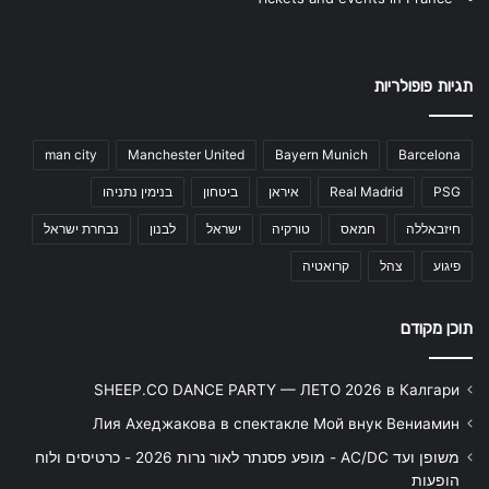
תגיות פופולריות
man city
Manchester United
Bayern Munich
Barcelona
PSG
Real Madrid
איראן
ביטחון
בנימין נתניהו
חיזבאללה
חמאס
טורקיה
ישראל
לבנון
נבחרת ישראל
פיגוע
צהל
קרואטיה
תוכן מקודם
SHEEP.CO DANCE PARTY — ЛЕТО 2026 в Калгари
Лия Ахеджакова в спектакле Мой внук Вениамин
משופן ועד AC/DC - מופע פסנתר לאור נרות 2026 - כרטיסים ולוח
הופעות