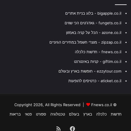
bigapple.co.il - בלוג בניית אתרים
fungets.co.il - גאדג'טים הכי שווים
azone.co.il - הכל על קניה באמזון
zipzap.co.il - מוצרי חשמל במחירים הגיוניים
fnews.co.il - חדשות כלכלה
giftim.co.il - קניות באינטרנט
ezzytour.com - חופשות בארץ ובעולם
aticket.co.il - כרטיסים להופעות
Fnews.co.il
© Copyright 2026, All Rights Reserved |
חדשות
כלכלה
בארץ
בעולם
טכנולוגיה
ספורט
פנאי
בריאות
Facebook
RSS