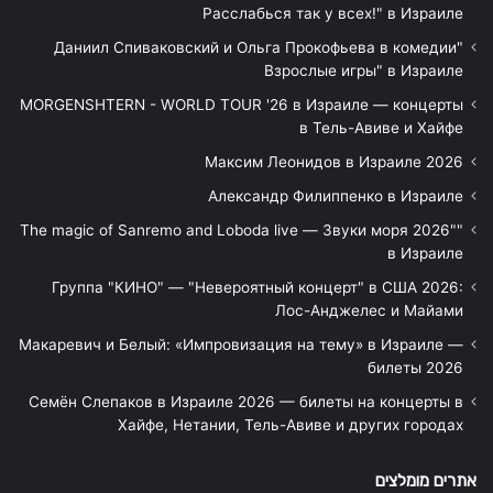
Расслабься так у всех!" в Израиле
"Даниил Спиваковский и Ольга Прокофьева в комедии
Взрослые игры" в Израиле
MORGENSHTERN - WORLD TOUR '26 в Израиле — концерты
в Тель-Авиве и Хайфе
Максим Леонидов в Израиле 2026
Александр Филиппенко в Израиле
"The magic of Sanremo and Loboda live — Звуки моря 2026"
в Израиле
Группа "КИНО" — "Невероятный концерт" в США 2026:
Лос-Анджелес и Майами
Макаревич и Белый: «Импровизация на тему» в Израиле —
билеты 2026
Семён Слепаков в Израиле 2026 — билеты на концерты в
Хайфе, Нетании, Тель-Авиве и других городах
אתרים מומלצים