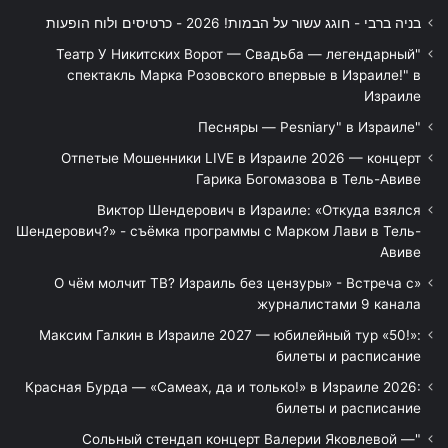
בניה ברבי - חוגג עשור על הבמות! 2026 - כרטיסים ולוח הופעות
"Театр У Никитских Ворот — Свадьба — легендарный
спектакль Марка Розовского впервые в Израиле!" в
Израиле
"Песняры — Pesniary" в Израиле
Отпетые Мошенники LIVE в Израиле 2026 — концерт
Гарика Богомазова в Тель-Авиве
Виктор Шендерович в Израиле: «Откуда взялся
Шендерович?» - съёмка программы с Марком Лави в Тель-
Авиве
«О чём молчит ТВ? Израиль без цензуры» - Встреча с
журналистами 9 канала
Максим Галкин в Израиле 2027 — юбилейный тур «50!»:
билеты и расписание
Красная Бурда — «Самеах, да и только!» в Израиле 2026:
билеты и расписание
"Сольный стендап концерт Валерии Яковлевой —