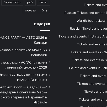
ישראל
לבנון
נבחרת ישראל
Tickets and ev
צהל
קרואטיה
Russian Tickets and events
World’s best tickets
תוכן מקודם
Russian Tickets and event
Tickets and events in United Ar
DANCE PARTY — ЛЕТО 2026 в
Калгари
Tickets and events
жакова в спектакле Мой внук
Tickets and events in 
Вениамин
Tickets and events in S
משופן ועד AC/DC - מופע 
2026 - כרטיסים ולוח הופעות
Tickets and events in Sc
Tickets and events
כרטיסים ולוח הופעות
Tickets and events
икитских Ворот — Свадьба —
Tickets and eve
егендарный спектакль Марка
ского впервые в Израиле!" в
Tickets and event
Израиле