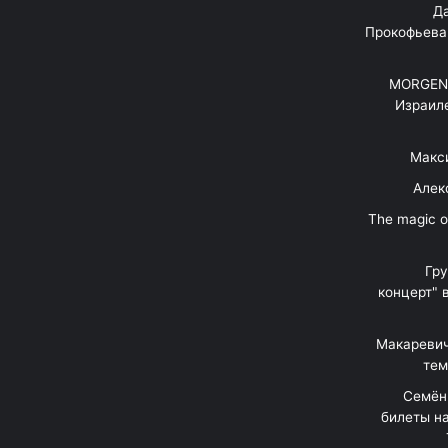
"Д
Прокофьева
MORGENS
Израил
Макс
Алек
"The magic 
Гр
концерт" 
Макаревич
тем
Семён
билеты на