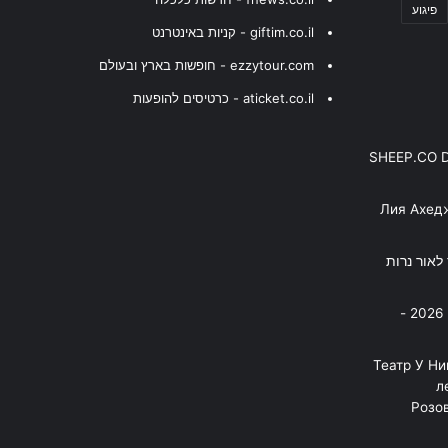
פיגוע
giftim.co.il - קניות באינטרנט
ezzytour.com - חופשות בארץ ובעולם
aticket.co.il - כרטיסים להופעות
SHEEP.CO 
Лия Ахед
פסנתר לאור נרות
בניה ברבי - חוגג עשור על הבמות! 2026 -
"Театр У Н
л
Розов