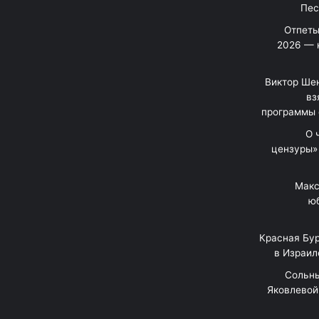
Отпеты
2026 — 
Виктор Шен
вз
программы 
«О
цензуры»
Макс
юб
Красная Бур
в Израил
"Сольн
Яковлевой 