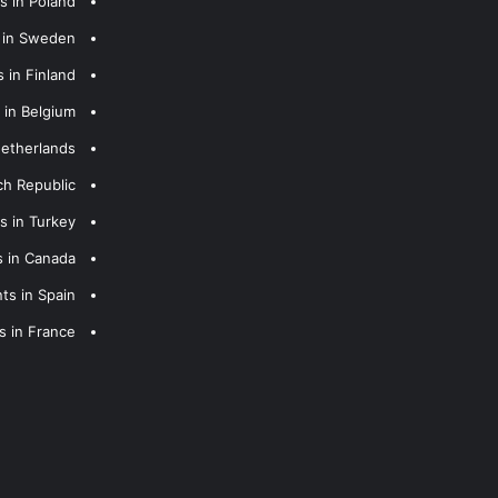
s in Poland
s in Sweden
 in Finland
 in Belgium
Netherlands
ch Republic
s in Turkey
s in Canada
ts in Spain
s in France