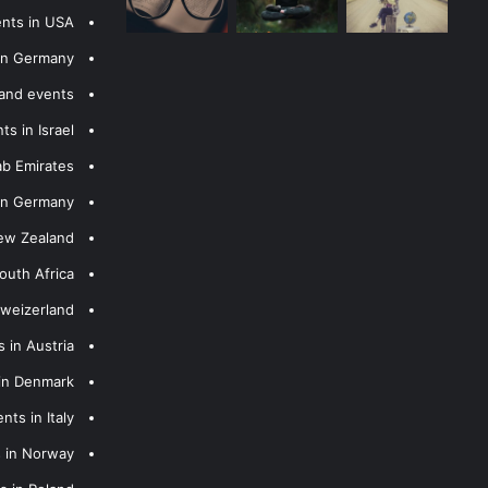
ents in USA
 in Germany
 and events
s in Israel
ab Emirates
 in Germany
New Zealand
outh Africa
hweizerland
 in Austria
 in Denmark
nts in Italy
s in Norway