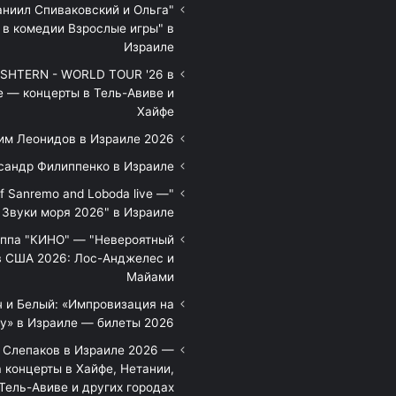
аниил Спиваковский и Ольга
 в комедии Взрослые игры" в
Израиле
HTERN - WORLD TOUR '26 в
е — концерты в Тель-Авиве и
Хайфе
им Леонидов в Израиле 2026
сандр Филиппенко в Израиле
of Sanremo and Loboda live —
Звуки моря 2026" в Израиле
уппа "КИНО" — "Невероятный
в США 2026: Лос-Анджелес и
Майами
 и Белый: «Импровизация на
у» в Израиле — билеты 2026
 Слепаков в Израиле 2026 —
 концерты в Хайфе, Нетании,
Тель-Авиве и других городах