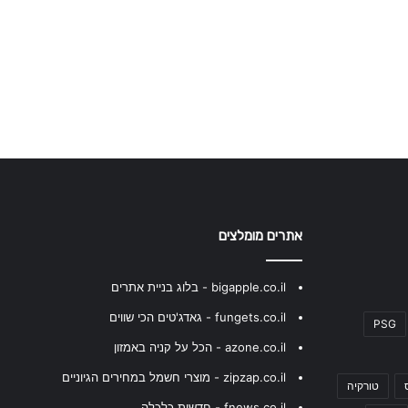
אתרים מומלצים
bigapple.co.il - בלוג בניית אתרים
fungets.co.il - גאדג'טים הכי שווים
PSG
azone.co.il - הכל על קניה באמזון
zipzap.co.il - מוצרי חשמל במחירים הגיוניים
טורקיה
fnews.co.il - חדשות כלכלה