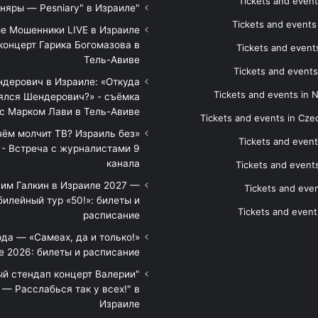
Tickets and event
"Песняры — Pesniary" в Израиле
Tickets and event
е Мошенники LIVE в Израиле
концерт Гарика Богомазова в
Tickets and events
Тель-Авиве
Tickets and events
дерович в Израиле: «Откуда
Tickets and events in 
ялся Шендерович?» - съёмка
с Марком Лави в Тель-Авиве
Tickets and events in Cze
 чём молчит ТВ? Израиль без
Tickets and event
 - Встреча с журналистами 9
канала
Tickets and event
им Галкин в Израиле 2027 —
Tickets and even
илейный тур «50!»: билеты и
Tickets and event
расписание
да — «Самеах, да и только!»
е 2026: билеты и расписание
ый стендап концерт Валерии
— Расслабься так у всех!" в
Израиле