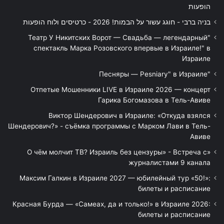
הופעות
בניה ברבי - חוגג עשור על הבמות! 2026 - כרטיסים ולוח הופעות
"Театр У Никитских Ворот — Свадьба — легендарный
спектакль Марка Розовского впервые в Израиле!" в
Израиле
"Песняры — Pesniary" в Израиле
Отпетые Мошенники LIVE в Израиле 2026 — концерт
Гарика Богомазова в Тель-Авиве
Виктор Шендерович в Израиле: «Откуда взялся
Шендерович?» - съёмка программы с Марком Лави в Тель-
Авиве
«О чём молчит ТВ? Израиль без цензуры» - Встреча с
журналистами 9 канала
Максим Галкин в Израиле 2027 — юбилейный тур «50!»:
билеты и расписание
Красная Бурда — «Самеах, да и только!» в Израиле 2026:
билеты и расписание