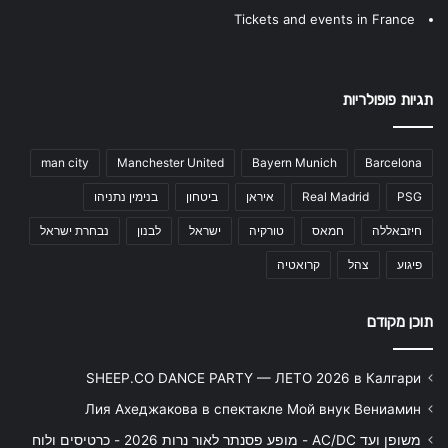
Tickets and events in France
תגיות פופולריות
man city
Manchester United
Bayern Munich
Barcelona
בנימין נתניהו
ביטחון
איראן
Real Madrid
PSG
נבחרת ישראל
לבנון
ישראל
טורקיה
חמאס
חיזבאללה
קרואטיה
צהל
פיגוע
תוכן מקודם
SHEEP.CO DANCE PARTY — ЛЕТО 2026 в Калгари
Лия Ахеджакова в спектакле Мой внук Вениамин
משופן ועד AC/DC - מופע פסנתר לאור נרות 2026 - כרטיסים ולוח