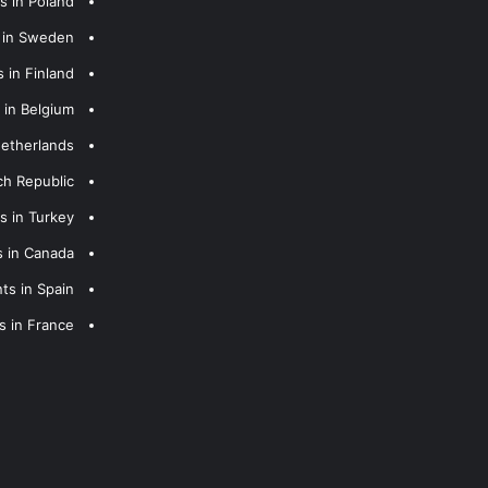
s in Poland
s in Sweden
 in Finland
 in Belgium
Netherlands
ch Republic
s in Turkey
s in Canada
ts in Spain
s in France