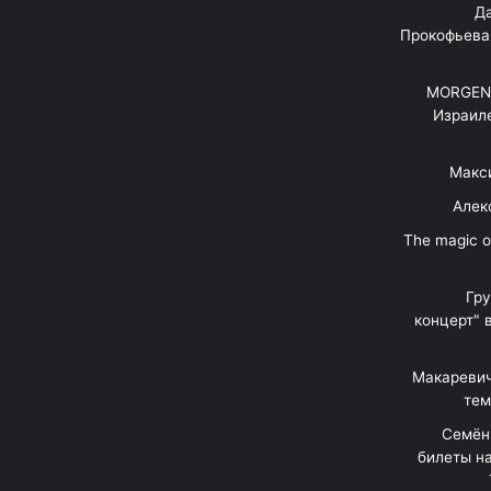
"Д
Прокофьева
MORGENS
Израил
Макс
Алек
"The magic 
Гр
концерт" 
Макаревич
тем
Семён
билеты на