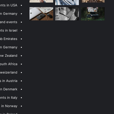
ents in USA
 in Germany
 and events
s in Israel
ab Emirates
 in Germany
New Zealand
outh Africa
hweizerland
 in Austria
 in Denmark
nts in Italy
s in Norway