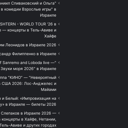
аниил Спиваковский и Ольга
 в комедии Взрослые игры" в
Израиле
HTERN - WORLD TOUR '26 в
е — концерты в Тель-Авиве и
Хайфе
им Леонидов в Израиле 2026
сандр Филиппенко в Израиле
of Sanremo and Loboda live —
Звуки моря 2026" в Израиле
уппа "КИНО" — "Невероятный
в США 2026: Лос-Анджелес и
Майами
 и Белый: «Импровизация на
у» в Израиле — билеты 2026
 Слепаков в Израиле 2026 —
 концерты в Хайфе, Нетании,
Тель-Авиве и других городах