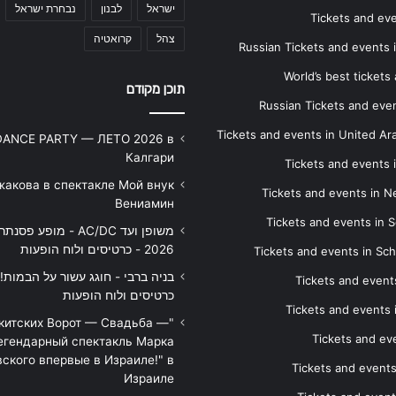
ישראל
לבנון
נבחרת ישראל
Tickets and ev
צהל
קרואטיה
Russian Tickets and events
World’s best tickets
תוכן מקודם
Russian Tickets and event
Tickets and events in United Ar
DANCE PARTY — ЛЕТО 2026 в
Калгари
Tickets and events
жакова в спектакле Мой внук
Tickets and events in 
Вениамин
Tickets and events in S
משופן ועד AC/DC - מופע 
2026 - כרטיסים ולוח הופעות
Tickets and events in Sc
Tickets and events
כרטיסים ולוח הופעות
Tickets and events
икитских Ворот — Свадьба —
Tickets and eve
егендарный спектакль Марка
ского впервые в Израиле!" в
Tickets and event
Израиле