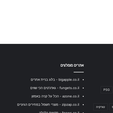
אתרים מומלצים
bigapple.co.il - בלוג בניית אתרים
fungets.co.il - גאדג'טים הכי שווים
PSG
azone.co.il - הכל על קניה באמזון
zipzap.co.il - מוצרי חשמל במחירים הגיוניים
טורקיה
fnews.co.il - חדשות כלכלה