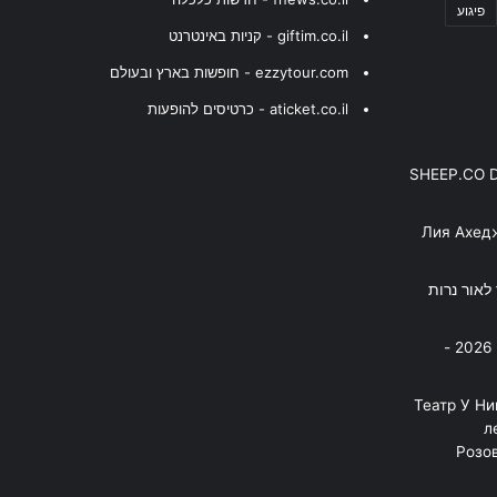
פיגוע
giftim.co.il - קניות באינטרנט
ezzytour.com - חופשות בארץ ובעולם
aticket.co.il - כרטיסים להופעות
SHEEP.CO 
Лия Ахед
פסנתר לאור נרות
בניה ברבי - חוגג עשור על הבמות! 2026 -
"Театр У Н
л
Розов