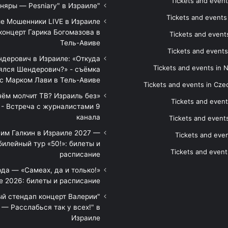
Tickets and event
"Песняры — Pesniary" в Израиле
Tickets and event
е Мошенники LIVE в Израиле
концерт Гарика Богомазова в
Tickets and events
Тель-Авиве
Tickets and events
дерович в Израиле: «Откуда
Tickets and events in 
ялся Шендерович?» - съёмка
с Марком Лави в Тель-Авиве
Tickets and events in Cze
 чём молчит ТВ? Израиль без
Tickets and event
 - Встреча с журналистами 9
канала
Tickets and event
им Галкин в Израиле 2027 —
Tickets and even
илейный тур «50!»: билеты и
Tickets and event
расписание
да — «Самеах, да и только!»
е 2026: билеты и расписание
ый стендап концерт Валерии
— Расслабься так у всех!" в
Израиле