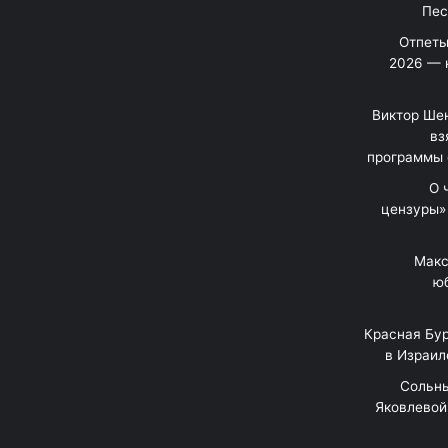
Отпеты
2026 — 
Виктор Шен
вз
программы 
«О
цензуры»
Макс
юб
Красная Бур
в Израил
"Сольн
Яковлевой 