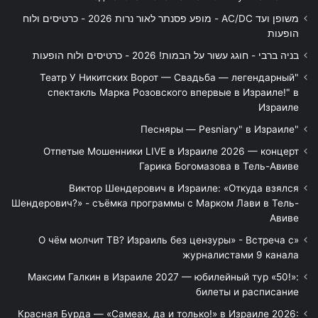
משופן ועד AC/DC - מופע פסנתר לאור נרות 2026 - כרטיסים ולוח
הופעות
בניה ברבי - חוגג עשור על הבמות! 2026 - כרטיסים ולוח הופעות
"Театр У Никитских Ворот — Свадьба — легендарный
спектакль Марка Розовского впервые в Израиле!" в
Израиле
"Песняры — Pesniary" в Израиле
Отпетые Мошенники LIVE в Израиле 2026 — концерт
Гарика Богомазова в Тель-Авиве
Виктор Шендерович в Израиле: «Откуда взялся
Шендерович?» - съёмка программы с Марком Лави в Тель-
Авиве
«О чём молчит ТВ? Израиль без цензуры» - Встреча с
журналистами 9 канала
Максим Галкин в Израиле 2027 — юбилейный тур «50!»:
билеты и расписание
Красная Бурда — «Самеах, да и только!» в Израиле 2026: