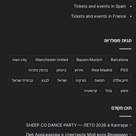
Tickets and events in Spain
Tickets and events in France
תגיות פופולריות
man city
Manchester United
Bayern Munich
Barcelona
PSG
Real Madrid
איראן
ביטחון
בנימין נתניהו
חיזבאללה
חמאס
טורקיה
ישראל
לבנון
נבחרת ישראל
פיגוע
צהל
קרואטיה
תוכן מקודם
SHEEP.CO DANCE PARTY — ЛЕТО 2026 в Калгари
Лия Ахеджакова в спектакле Мой внук Вениамин