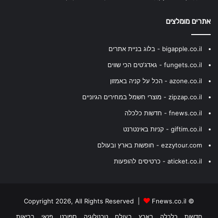
אתרים מומלצים
bigapple.co.il - בלוג בניית אתרים
fungets.co.il - גאדג'טים הכי שווים
azone.co.il - הכל על קניה באמזון
zipzap.co.il - מוצרי חשמל במחירים הגיוניים
fnews.co.il - חדשות כלכלה
giftim.co.il - קניות באינטרנט
ezzytour.com - חופשות בארץ ובעולם
aticket.co.il - כרטיסים להופעות
Fnews.co.il
© Copyright 2026, All Rights Reserved |
חדשות
כלכלה
בארץ
בעולם
טכנולוגיה
ספורט
פנאי
בריאות