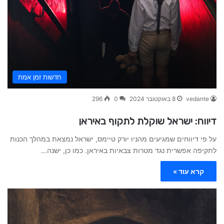
חדשות זמן אמת
vedante
8 באוקטובר 2024
0
296
דיווח: ישראל שוקלת לתקוף באיראן
על פי דיווחים שמגיעים מהניו יורק טיימס, ישראל נמצאת במהלך הכנות
לתקיפה אפשרית נגד מטרות צבאיות באיראן. כמו כן, ישנה…
קרא עוד »