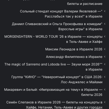
билеты и расписание
"Сольный стендап концерт Валерии Яковлевой —
Расслабься так у всех!" в Израиле
"Даниил Спиваковский и Ольга Прокофьева в комедии
Взрослые игры" в Израиле
MORGENSHTERN - WORLD TOUR '26 в Израиле — концерты
в Тель-Авиве и Хайфе
Максим Леонидов в Израиле 2026
Александр Филиппенко в Израиле
"The magic of Sanremo and Loboda live — Звуки моря 2026"
в Израиле
Группа "КИНО" — "Невероятный концерт" в США 2026:
Лос-Анджелес и Майами
Макаревич и Белый: «Импровизация на тему» в Израиле —
билеты 2026
Семён Слепаков в Израиле 2026 — билеты на концерты в
Хайфе, Нетании, Тель-Авиве и других городах