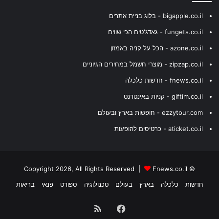
bigapple.co.il - בלוג בניית אתרים
fungets.co.il - גאדג'טים הכי שווים
azone.co.il - הכל על קניה באמזון
zipzap.co.il - מוצרי חשמל במחירים הגיוניים
fnews.co.il - חדשות כלכלה
giftim.co.il - קניות באינטרנט
ezzytour.com - חופשות בארץ ובעולם
aticket.co.il - כרטיסים להופעות
Fnews.co.il
© Copyright 2026, All Rights Reserved |
חדשות
כלכלה
בארץ
בעולם
טכנולוגיה
ספורט
פנאי
בריאות
Facebook
RSS