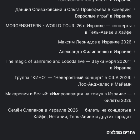
"Даниил Спиваковский и Ольга Прокофьева в комедии
Взрослые игры" в Израиле
MORGENSHTERN - WORLD TOUR '26 в Израиле — концерты
в Тель-Авиве и Хайфе
Максим Леонидов в Израиле 2026
Александр Филиппенко в Израиле
"The magic of Sanremo and Loboda live — Звуки моря 2026"
в Израиле
Группа "КИНО" — "Невероятный концерт" в США 2026:
Лос-Анджелес и Майами
Макаревич и Белый: «Импровизация на тему» в Израиле —
билеты 2026
Семён Слепаков в Израиле 2026 — билеты на концерты в
Хайфе, Нетании, Тель-Авиве и других городах
אתרים מומלצים