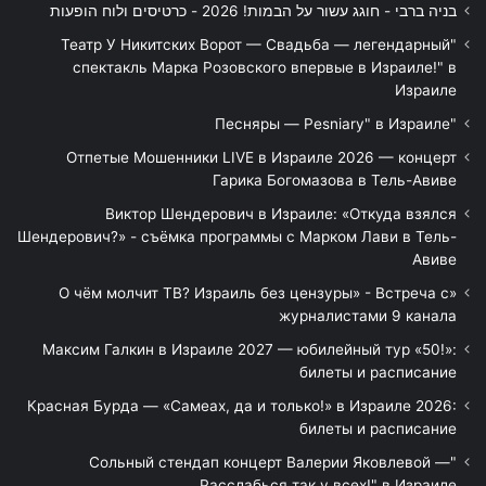
בניה ברבי - חוגג עשור על הבמות! 2026 - כרטיסים ולוח הופעות
"Театр У Никитских Ворот — Свадьба — легендарный
спектакль Марка Розовского впервые в Израиле!" в
Израиле
"Песняры — Pesniary" в Израиле
Отпетые Мошенники LIVE в Израиле 2026 — концерт
Гарика Богомазова в Тель-Авиве
Виктор Шендерович в Израиле: «Откуда взялся
Шендерович?» - съёмка программы с Марком Лави в Тель-
Авиве
«О чём молчит ТВ? Израиль без цензуры» - Встреча с
журналистами 9 канала
Максим Галкин в Израиле 2027 — юбилейный тур «50!»:
билеты и расписание
Красная Бурда — «Самеах, да и только!» в Израиле 2026:
билеты и расписание
"Сольный стендап концерт Валерии Яковлевой —
Расслабься так у всех!" в Израиле