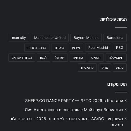
תגיות פופולריות
man city
Manchester United
Bayern Munich
Barcelona
PSG
Real Madrid
איראן
ביטחון
בנימין נתניהו
חיזבאללה
חמאס
טורקיה
ישראל
לבנון
נבחרת ישראל
פיגוע
צהל
קרואטיה
תוכן מקודם
SHEEP.CO DANCE PARTY — ЛЕТО 2026 в Калгари
Лия Ахеджакова в спектакле Мой внук Вениамин
משופן ועד AC/DC - מופע פסנתר לאור נרות 2026 - כרטיסים ולוח
הופעות