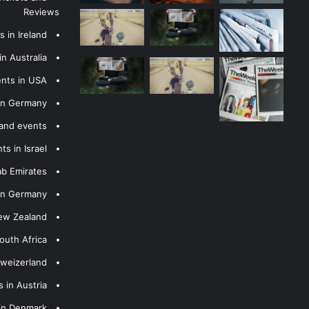
Reviews
 in Ireland
n Australia
ents in USA
 in Germany
 and events
s in Israel
ab Emirates
 in Germany
New Zealand
outh Africa
hweizerland
 in Austria
 in Denmark