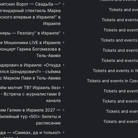
икитских Ворот — Свадьба —
Tickets and eve
егендарный спектакль Марка
ского впервые в Израиле!" в
Tickets and event
Израиле
Tickets and event
"Песняры — Pesniary" в Израиле
Tickets and event
е Мошенники LIVE в Израиле
концерт Гарика Богомазова в
Tickets and events
Тель-Авиве
Tickets and events
дерович в Израиле: «Откуда
Tickets and events in 
ялся Шендерович?» - съёмка
с Марком Лави в Тель-Авиве
Tickets and events in Cze
 чём молчит ТВ? Израиль без
Tickets and event
 - Встреча с журналистами 9
канала
Tickets and event
им Галкин в Израиле 2027 —
Tickets and even
илейный тур «50!»: билеты и
Tickets and event
расписание
да — «Самеах, да и только!»