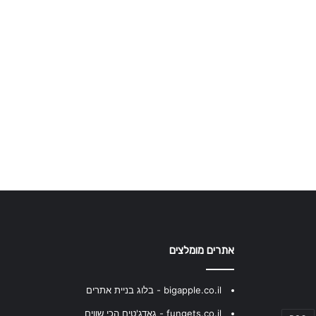
אתרים מומלצים
bigapple.co.il - בלוג בניית אתרים
fungets.co.il - גאדג'טים הכי שווים