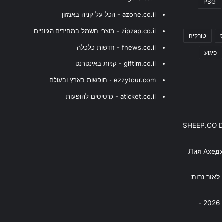
PSG
azone.co.il - הכל על קניה באמזון
zipzap.co.il - מוצרי חשמל במחירים הגיוניים
טורקיה
fnews.co.il - חדשות כלכלה
פיגוע
giftim.co.il - קניות באינטרנט
ezzytour.com - חופשות בארץ ובעולם
aticket.co.il - כרטיסים להופעות
SHEEP.CO 
Лия Ахед
פסנתר לאור נרות
בניה ברבי - חוגג עשור על הבמות! 2026 -