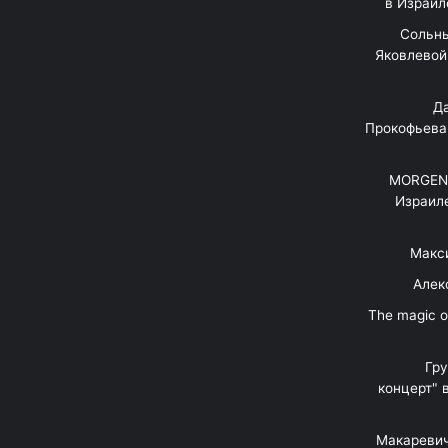
в Израил
"Сольн
Яковлевой 
"Д
Прокофьева
MORGENS
Израил
Макс
Алек
"The magic 
Гр
концерт" 
Макаревич