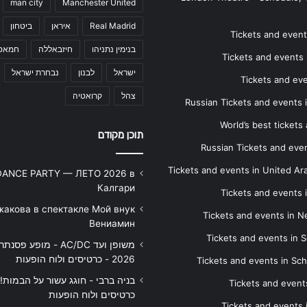
man city
Manchester United
Real Madrid
איראן
ביטחון
Tickets and events
בנימין נתניהו
חיזבאללה
חמאס
Tickets and events i
ישראל
לבנון
נבחרת ישראל
Tickets and ev
צהל
קרואטיה
Russian Tickets and events
World’s best tickets
תוכן מקודם
Russian Tickets and event
Tickets and events in United Ar
DANCE PARTY — ЛЕТО 2026 в
Калгари
Tickets and events
жакова в спектакле Мой внук
Tickets and events in 
Вениамин
Tickets and events in S
משופן ועד AC/DC - מופע 
2026 - כרטיסים ולוח הופעות
Tickets and events in Sc
Tickets and events
כרטיסים ולוח הופעות
Tickets and events