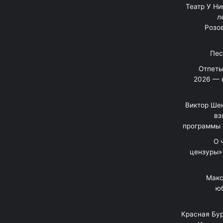
"Театр У Н
л
Розов
Отпеты
2026 — 
Виктор Шен
вз
программы 
«О
цензуры»
Макс
юб
Красная Бур