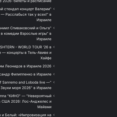
е 2026: билеты и расписание
ый стендап концерт Валерии
— Расслабься так у всех!" в
Израиле
аниил Спиваковский и Ольга
 в комедии Взрослые игры" в
Израиле
HTERN - WORLD TOUR '26 в
е — концерты в Тель-Авиве и
Хайфе
им Леонидов в Израиле 2026
сандр Филиппенко в Израиле
of Sanremo and Loboda live —
Звуки моря 2026" в Израиле
уппа "КИНО" — "Невероятный
в США 2026: Лос-Анджелес и
Майами
 и Белый: «Импровизация на