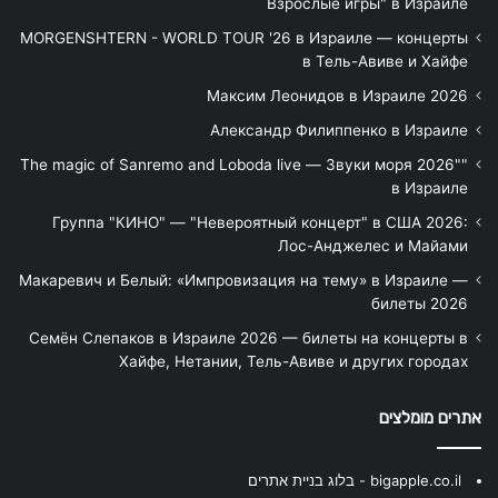
Взрослые игры" в Израиле
MORGENSHTERN - WORLD TOUR '26 в Израиле — концерты
в Тель-Авиве и Хайфе
Максим Леонидов в Израиле 2026
Александр Филиппенко в Израиле
"The magic of Sanremo and Loboda live — Звуки моря 2026"
в Израиле
Группа "КИНО" — "Невероятный концерт" в США 2026:
Лос-Анджелес и Майами
Макаревич и Белый: «Импровизация на тему» в Израиле —
билеты 2026
Семён Слепаков в Израиле 2026 — билеты на концерты в
Хайфе, Нетании, Тель-Авиве и других городах
אתרים מומלצים
bigapple.co.il - בלוג בניית אתרים