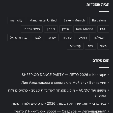
תגיות פופולריות
man city
Manchester United
Bayern Munich
Barcelona
PSG
Real Madrid
איראן
ביטחון
בנימין נתניהו
חיזבאללה
חמאס
טורקיה
ישראל
לבנון
נבחרת ישראל
פיגוע
צהל
קרואטיה
תוכן מקודם
SHEEP.CO DANCE PARTY — ЛЕТО 2026 в Калгари
Лия Ахеджакова в спектакле Мой внук Вениамин
משופן ועד AC/DC - מופע פסנתר לאור נרות 2026 - כרטיסים ולוח
הופעות
בניה ברבי - חוגג עשור על הבמות! 2026 - כרטיסים ולוח הופעות
"Театр У Никитских Ворот — Свадьба — легендарный