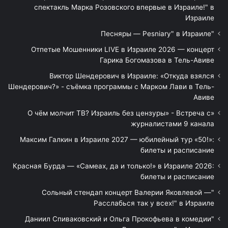
спектакль Марка Розовского впервые в Израиле!" в
Израиле
"Песняры — Pesniary" в Израиле
Отпетые Мошенники LIVE в Израиле 2026 — концерт
Гарика Богомазова в Тель-Авиве
Виктор Шендерович в Израиле: «Откуда взялся
Шендерович?» - съёмка программы с Марком Лави в Тель-
Авиве
«О чём молчит ТВ? Израиль без цензуры» - Встреча с
журналистами 9 канала
Максим Галкин в Израиле 2027 — юбилейный тур «50!»:
билеты и расписание
Красная Бурда — «Самеах, да и только!» в Израиле 2026:
билеты и расписание
"Сольный стендап концерт Валерии Яковлевой —
Расслабься так у всех!" в Израиле
"Даниил Спиваковский и Ольга Прокофьева в комедии