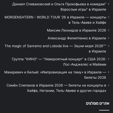
"Даниил Спиваковский и Ольга Прокофьева в комедии
Взрослые игры" в Израиле
MORGENSHTERN - WORLD TOUR '26 в Израиле — концерты
в Тель-Авиве и Хайфе
Максим Леонидов в Израиле 2026
Александр Филиппенко в Израиле
"The magic of Sanremo and Loboda live — Звуки моря 2026"
в Израиле
Группа "КИНО" — "Невероятный концерт" в США 2026:
Лос-Анджелес и Майами
Макаревич и Белый: «Импровизация на тему» в Израиле —
билеты 2026
Семён Слепаков в Израиле 2026 — билеты на концерты в
Хайфе, Нетании, Тель-Авиве и других городах
אתרים מומלצים