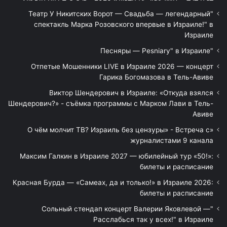
"Театр У Никитских Ворот — Свадьба — легендарный
спектакль Марка Розовского впервые в Израиле!" в
Израиле
"Песняры — Pesniary" в Израиле
Отпетые Мошенники LIVE в Израиле 2026 — концерт
Гарика Богомазова в Тель-Авиве
Виктор Шендерович в Израиле: «Откуда взялся
Шендерович?» - съёмка программы с Марком Лави в Тель-
Авиве
«О чём молчит ТВ? Израиль без цензуры» - Встреча с
журналистами 9 канала
Максим Галкин в Израиле 2027 — юбилейный тур «50!»:
билеты и расписание
Красная Бурда — «Самеах, да и только!» в Израиле 2026:
билеты и расписание
"Сольный стендап концерт Валерии Яковлевой —
Расслабься так у всех!" в Израиле