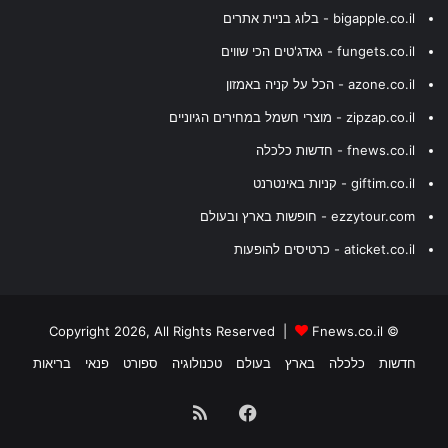
bigapple.co.il - בלוג בניית אתרים
fungets.co.il - גאדג'טים הכי שווים
azone.co.il - הכל על קניה באמזון
zipzap.co.il - מוצרי חשמל במחירים הגיוניים
fnews.co.il - חדשות כלכלה
giftim.co.il - קניות באינטרנט
ezzytour.com - חופשות בארץ ובעולם
aticket.co.il - כרטיסים להופעות
Fnews.co.il
© Copyright 2026, All Rights Reserved |
חדשות
כלכלה
בארץ
בעולם
טכנולוגיה
ספורט
פנאי
בריאות
Facebook
RSS