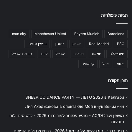
תגיות פופולריות
man city
Manchester United
Bayern Munich
Barcelona
PSG
Real Madrid
איראן
ביטחון
בנימין נתניהו
חיזבאללה
חמאס
טורקיה
ישראל
לבנון
נבחרת ישראל
פיגוע
צהל
קרואטיה
תוכן מקודם
SHEEP.CO DANCE PARTY — ЛЕТО 2026 в Калгари
Лия Ахеджакова в спектакле Мой внук Вениамин
משופן ועד AC/DC - מופע פסנתר לאור נרות 2026 - כרטיסים ולוח
הופעות
בניה ברבי - חוגג עשור על הבמות! 2026 - כרטיסים ולוח הופעות