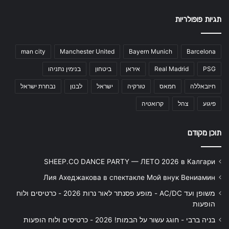
תגיות פופולריות
man city
Manchester United
Bayern Munich
Barcelona
PSG
Real Madrid
איראן
ביטחון
בנימין נתניהו
חיזבאללה
חמאס
טורקיה
ישראל
לבנון
נבחרת ישראל
פיגוע
צהל
קרואטיה
תוכן מקודם
SHEEP.CO DANCE PARTY — ЛЕТО 2026 в Калгари
Лия Ахеджакова в спектакле Мой внук Вениамин
משופן ועד AC/DC - מופע פסנתר לאור נרות 2026 - כרטיסים ולוח
הופעות
בניה ברבי - חוגג עשור על הבמות! 2026 - כרטיסים ולוח הופעות