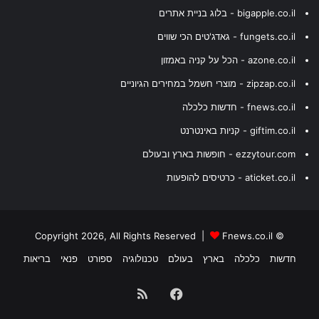
bigapple.co.il - בלוג בניית אתרים
fungets.co.il - גאדג'טים הכי שווים
azone.co.il - הכל על קניה באמזון
zipzap.co.il - מוצרי חשמל במחירים הגיוניים
fnews.co.il - חדשות כלכלה
giftim.co.il - קניות באינטרנט
ezzytour.com - חופשות בארץ ובעולם
aticket.co.il - כרטיסים להופעות
Fnews.co.il
© Copyright 2026, All Rights Reserved |
חדשות
כלכלה
בארץ
בעולם
טכנולוגיה
ספורט
פנאי
בריאות
Facebook
RSS