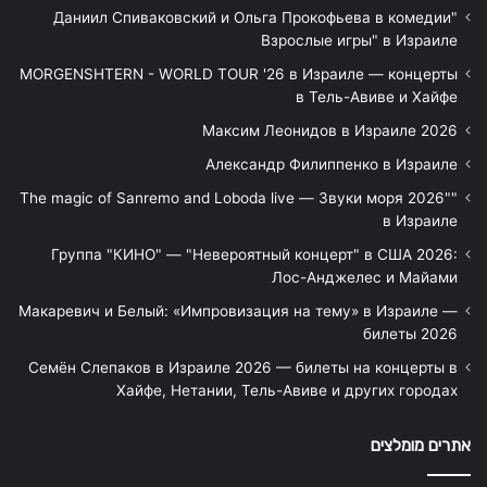
"Даниил Спиваковский и Ольга Прокофьева в комедии
Взрослые игры" в Израиле
MORGENSHTERN - WORLD TOUR '26 в Израиле — концерты
в Тель-Авиве и Хайфе
Максим Леонидов в Израиле 2026
Александр Филиппенко в Израиле
"The magic of Sanremo and Loboda live — Звуки моря 2026"
в Израиле
Группа "КИНО" — "Невероятный концерт" в США 2026:
Лос-Анджелес и Майами
Макаревич и Белый: «Импровизация на тему» в Израиле —
билеты 2026
Семён Слепаков в Израиле 2026 — билеты на концерты в
Хайфе, Нетании, Тель-Авиве и других городах
אתרים מומלצים