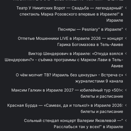
"Театр У Никитских Ворот — Свадьба — легендарный
спектакль Марка Розовского впервые в Израиле!" в
Израиле
"Песняры — Pesniary" в Израиле
Отпетые Мошенники LIVE в Израиле 2026 — концерт
Гарика Богомазова в Тель-Авиве
Виктор Шендерович в Израиле: «Откуда взялся
Шендерович?» - съёмка программы с Марком Лави в Тель-
Авиве
«О чём молчит ТВ? Израиль без цензуры» - Встреча с
журналистами 9 канала
Максим Галкин в Израиле 2027 — юбилейный тур «50!»:
билеты и расписание
Красная Бурда — «Самеах, да и только!» в Израиле 2026:
билеты и расписание
"Сольный стендап концерт Валерии Яковлевой —
Расслабься так у всех!" в Израиле