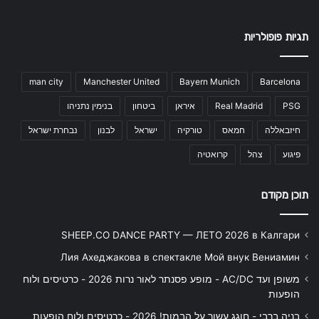
תגיות פופולריות
man city
Manchester United
Bayern Munich
Barcelona
PSG
Real Madrid
איראן
ביטחון
בנימין נתניהו
חיזבאללה
חמאס
טורקיה
ישראל
לבנון
נבחרת ישראל
פיגוע
צהל
קרואטיה
תוכן מקודם
SHEEP.CO DANCE PARTY — ЛЕТО 2026 в Калгари
Лия Ахеджакова в спектакле Мой внук Вениамин
משופן ועד AC/DC - מופע פסנתר לאור נרות 2026 - כרטיסים ולוח
הופעות
בניה ברבי - חוגג עשור על הבמות! 2026 - כרטיסים ולוח הופעות