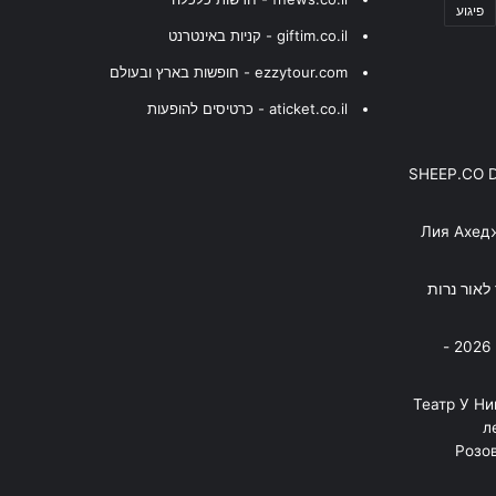
פיגוע
giftim.co.il - קניות באינטרנט
ezzytour.com - חופשות בארץ ובעולם
aticket.co.il - כרטיסים להופעות
SHEEP.CO 
Лия Ахед
פסנתר לאור נרות
בניה ברבי - חוגג עשור על הבמות! 2026 -
"Театр У Н
л
Розов