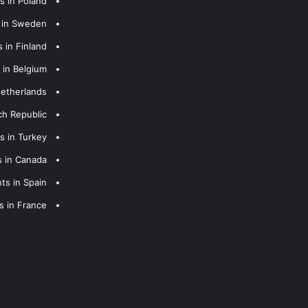
s in Poland
s in Sweden
 in Finland
 in Belgium
Netherlands
ch Republic
s in Turkey
s in Canada
ts in Spain
s in France