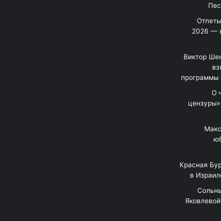
Отпеты
2026 — 
Виктор Шен
вз
программы 
«О
цензуры»
Макс
юб
Красная Бур
в Израил
"Сольн
Яковлевой 