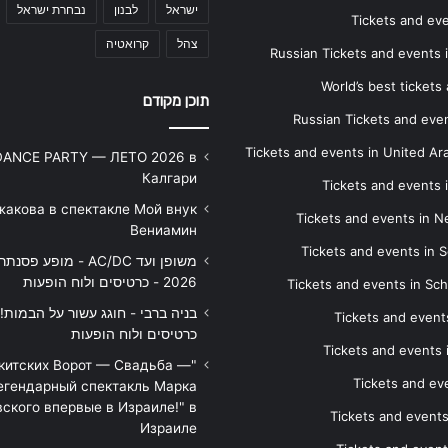
ישראל
לבנון
נבחרת ישראל
Tickets and ev
צהל
קרואטיה
Russian Tickets and events
World’s best tickets
תוכן מקודם
Russian Tickets and event
Tickets and events in United Ar
DANCE PARTY — ЛЕТО 2026 в
Калгари
Tickets and events
жакова в спектакле Мой внук
Tickets and events in 
Вениамин
Tickets and events in S
משופן ועד AC/DC - מופע 
2026 - כרטיסים ולוח הופעות
Tickets and events in Sc
Tickets and events
כרטיסים ולוח הופעות
Tickets and events
икитских Ворот — Свадьба —
Tickets and eve
егендарный спектакль Марка
ского впервые в Израиле!" в
Tickets and event
Израиле