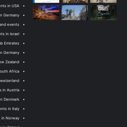
ents in USA
 in Germany
 and events
s in Israel
ab Emirates
 in Germany
New Zealand
outh Africa
hweizerland
 in Austria
 in Denmark
nts in Italy
s in Norway