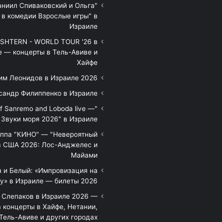
аниил Спиваковский и Ольга
 в комедии Взрослые игры" в
Израиле
HTERN - WORLD TOUR '26 в
е — концерты в Тель-Авиве и
Хайфе
им Леонидов в Израиле 2026
сандр Филиппенко в Израиле
of Sanremo and Loboda live —
Звуки моря 2026" в Израиле
уппа "КИНО" — "Невероятный
в США 2026: Лос-Анджелес и
Майами
 и Белый: «Импровизация на
у» в Израиле — билеты 2026
 Слепаков в Израиле 2026 —
 концерты в Хайфе, Нетании,
Тель-Авиве и других городах