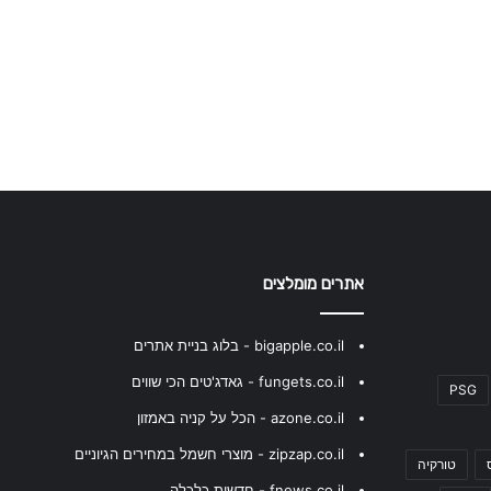
אתרים מומלצים
bigapple.co.il - בלוג בניית אתרים
fungets.co.il - גאדג'טים הכי שווים
PSG
azone.co.il - הכל על קניה באמזון
zipzap.co.il - מוצרי חשמל במחירים הגיוניים
טורקיה
fnews.co.il - חדשות כלכלה