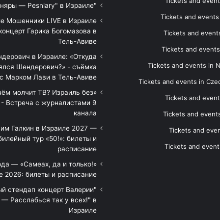
Tickets and event
"Песняры — Pesniary" в Израиле
Tickets and event
е Мошенники LIVE в Израиле
концерт Гарика Богомазова в
Tickets and events
Тель-Авиве
Tickets and events
дерович в Израиле: «Откуда
Tickets and events in 
ялся Шендерович?» - съёмка
с Марком Лави в Тель-Авиве
Tickets and events in Cze
 чём молчит ТВ? Израиль без
Tickets and event
 - Встреча с журналистами 9
канала
Tickets and event
им Галкин в Израиле 2027 —
Tickets and even
илейный тур «50!»: билеты и
Tickets and event
расписание
да — «Самеах, да и только!»
е 2026: билеты и расписание
ый стендап концерт Валерии
— Расслабься так у всех!" в
Израиле