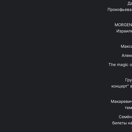
"Д
Прокофьева
MORGENS
Израил
Макс
Алек
"The magic 
Гр
концерт" 
Макаревич
тем
Семён
билеты на