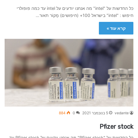
כל החדשות על "intel" מה אנחנו יודעים על intel עד כמה פופולרי
חיפוש : "intel" בישראל 100+ (חיפושים) מָקוֹר תאור…
קרא עוד »
vedante
5 בנובמבר 2021
0
884
Pfizer stock
כל החדשות על "Pfizer stock" מה אנחנו יודעים על Pfizer stock עד