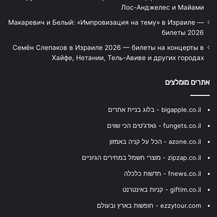
Лос-Анджелес и Майами
Макаревич и Белый: «Импровизация на тему» в Израиле —
билеты 2026
Семён Слепаков в Израиле 2026 — билеты на концерты в
Хайфе, Нетании, Тель-Авиве и других городах
אתרים מומלצים
bigapple.co.il - בלוג בניית אתרים
fungets.co.il - גאדג'טים הכי שווים
azone.co.il - הכל על קניה באמזון
zipzap.co.il - מוצרי חשמל במחירים הגיוניים
fnews.co.il - חדשות כלכלה
giftim.co.il - קניות באינטרנט
ezzytour.com - חופשות בארץ ובעולם