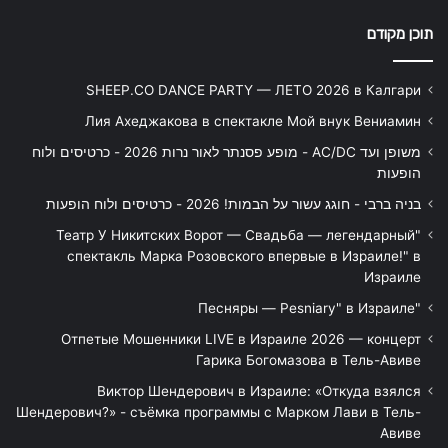
תוכן מקודם
SHEEP.CO DANCE PARTY — ЛЕТО 2026 в Калгари
Лия Ахеджакова в спектакле Мой внук Вениамин
משופן ועד AC/DC - מופע פסנתר לאור נרות 2026 - כרטיסים ולוח
הופעות
בניה ברבי - חוגג עשור על הבמות! 2026 - כרטיסים ולוח הופעות
"Театр У Никитских Ворот — Свадьба — легендарный
спектакль Марка Розовского впервые в Израиле!" в
Израиле
"Песняры — Pesniary" в Израиле
Отпетые Мошенники LIVE в Израиле 2026 — концерт
Гарика Богомазова в Тель-Авиве
Виктор Шендерович в Израиле: «Откуда взялся
Шендерович?» - съёмка программы с Марком Лави в Тель-
Авиве