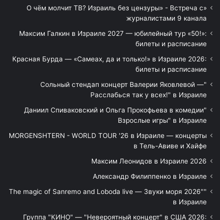
«О чём молчит ТВ? Израиль без цензуры» - Встреча с
журналистами 9 канала
Максим Галкин в Израиле 2027 — юбилейный тур «50!»:
билеты и расписание
Красная Бурда — «Самеах, да и только!» в Израиле 2026:
билеты и расписание
"Сольный стендап концерт Валерии Яковлевой —
Расслабься так у всех!" в Израиле
"Даниил Спиваковский и Ольга Прокофьева в комедии
Взрослые игры" в Израиле
MORGENSHTERN - WORLD TOUR '26 в Израиле — концерты
в Тель-Авиве и Хайфе
Максим Леонидов в Израиле 2026
Александр Филиппенко в Израиле
"The magic of Sanremo and Loboda live — Звуки моря 2026"
в Израиле
Группа "КИНО" — "Невероятный концерт" в США 2026: