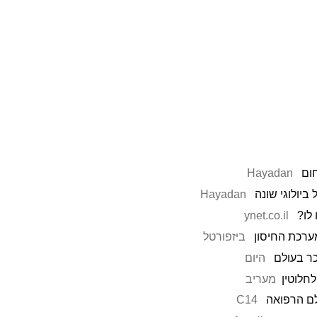
ום
Hayadan
ביולוגי שונה
Hayadan
לו?
ynet.co.il
ערכת החיסון
ביזפורטל
ר בעולם
היום
מעריב
ם הרפואה
C14