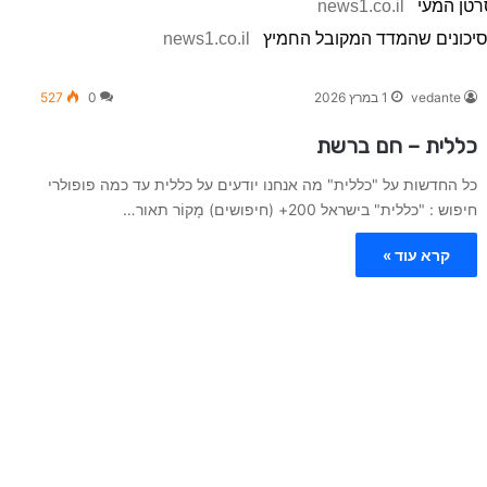
news1.co.il
סיכונים שהמדד המקובל החמיץ
news1.co.il
vedante
1 במרץ 2026
0
527
כללית – חם ברשת
כל החדשות על "כללית" מה אנחנו יודעים על כללית עד כמה פופולרי
חיפוש : "כללית" בישראל 200+ (חיפושים) מָקוֹר תאור…
קרא עוד »